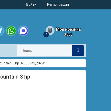
Войти
Регистрация
Моя корзина
0 руб.
0
legram
WhatsApp
MAX
ountain 3 hp 3x380V/2,20kW
untain 3 hp