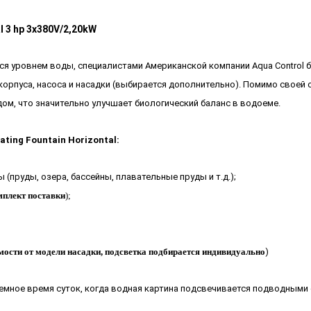
 3 hp 3x380V/2,20kW
ся уровнем воды, специалистами Американской компании Aqua Control б
 корпуса, насоса и насадки (выбирается дополнительно). Помимо своей
ом, что значительно улучшает биологический баланс в водоеме.
ing Fountain Horizontal:
(пруды, озера, бассейны, плавательные пруды и т.д.);
мплект поставки
);
мости от модели насадки, подсветка подбирается индивидуально
)
мное время суток, когда водная картина подсвечивается подводными с