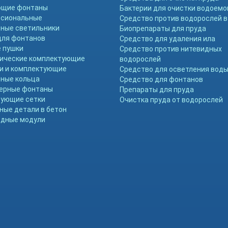
ющие фонтаны
Бактерии для очистки водоемо
ссиональные
Средство против водорослей в
ные светильники
Биопрепараты для пруда
для фонтанов
Средство для удаления ила
 пушки
Средство против нитевидных
ические комплектующие
водорослей
и и комплектующие
Средство для осветления вод
ные кольца
Средство для фонтанов
ерные фонтаны
Препараты для пруда
ующие сетки
Очистка пруда от водорослей
ные детали в бетон
дные модули