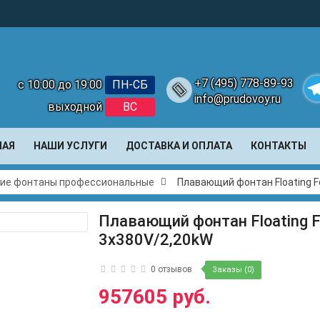
+7 (495) 778-89-93
с 10:00 до 19:00
ПН-СБ
info@prudovoy.ru
выходной
ВС
Te
НАЯ
НАШИ УСЛУГИ
ДОСТАВКА И ОПЛАТА
КОНТАКТЫ
ие фонтаны профессиональные
Плавающий фонтан Floating F
Плавающий фонтан Floating Fo
3x380V/2,20kW
0 отзывов
Заказы (0)
957605 руб.