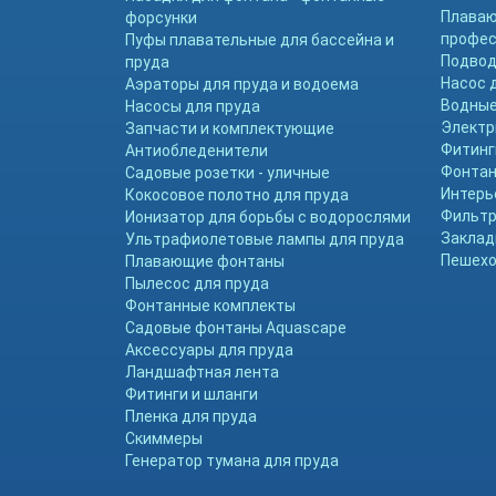
Плава
форсунки
профе
Пуфы плавательные для бассейна и
Подвод
пруда
Насос 
Аэраторы для пруда и водоема
Водные
Насосы для пруда
Электр
Запчасти и комплектующие
Фитинг
Антиобледенители
Фонтан
Садовые розетки - уличные
Интерь
Кокосовое полотно для пруда
Фильтр
Ионизатор для борьбы с водорослями
Заклад
Ультрафиолетовые лампы для пруда
Пешехо
Плавающие фонтаны
Пылесос для пруда
Фонтанные комплекты
Садовые фонтаны Aquascape
Аксессуары для пруда
Ландшафтная лента
Фитинги и шланги
Пленка для пруда
Скиммеры
Генератор тумана для пруда