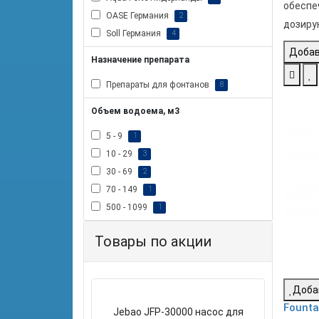
обеспе
OASE Германия
2
дозирую
Soll Германия
4
Добав
Назначение препарата
Препараты для фонтанов
8
Объем водоема, м3
5 - 9
1
10 - 29
3
30 - 69
2
70 - 149
1
500 - 1099
1
Товары по акции
Доба
Founta
Jebao JFP-30000 насос для