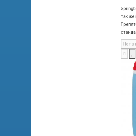
Springb
так же
Препят
станда
Нет в