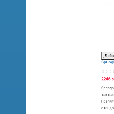
Доба
Spring
2246 р
Springb
так же
Препят
станда