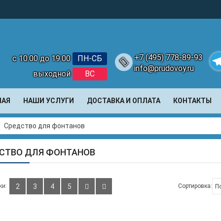
+7 (495) 778-89-93
с 10:00 до 19:00
ПН-СБ
info@prudovoy.ru
выходной
ВС
Te
НАЯ
НАШИ УСЛУГИ
ДОСТАВКА И ОПЛАТА
КОНТАКТЫ
Средство для фонтанов
СТВО ДЛЯ ФОНТАНОВ
ки:
2
3
4
5
Сортировка: