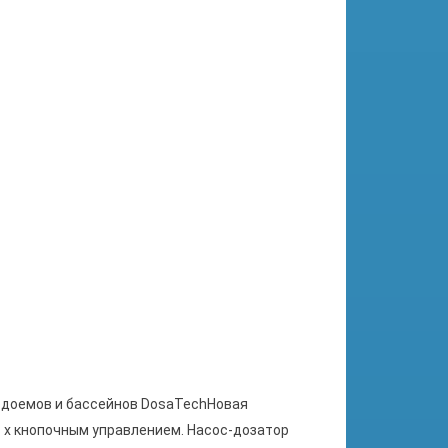
одоемов и бассейнов DosaTechНовая
 х кнопочным управлением. Насос-дозатор