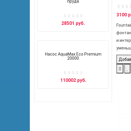
пруда
3100 р
28501 руб.
Fountai
фонтан
и инте
уменьш
Насос AquaMax Eco Premium
20000
Добав
110002 руб.