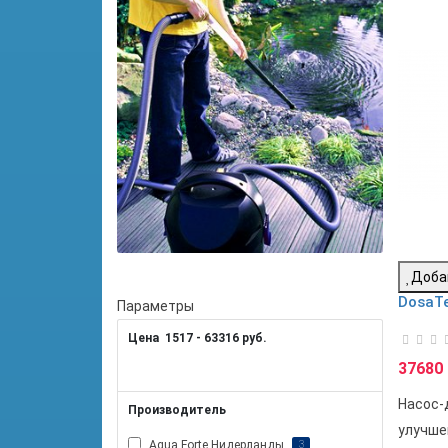
Доба
DosaT
Параметры
Цена
1517
-
63316
руб.
37680 
Насос-
Производитель
улучше
Aqua Forte Нидерланды
3