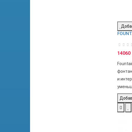
Доба
FOUNTA
14060 
Fountai
фонтан
и инте
уменьш
Добав