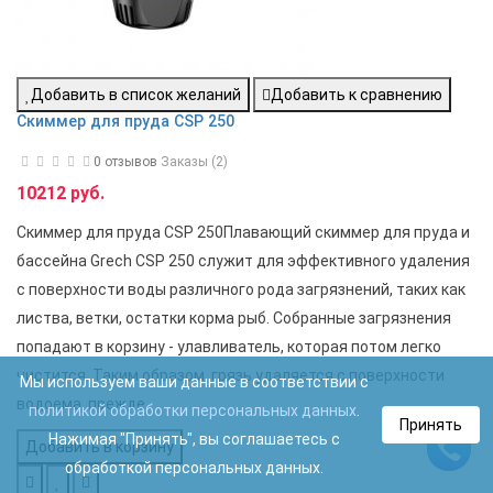
Добавить в список желаний
Добавить к сравнению
Скиммер для пруда CSP 250
0 отзывов
Заказы (2)
10212 руб.
Скиммер для пруда CSP 250Плавающий скиммер для пруда и
бассейна Grech CSP 250 служит для эффективного удаления
с поверхности воды различного рода загрязнений, таких как
листва, ветки, остатки корма рыб. Собранные загрязнения
попадают в корзину - улавливатель, которая потом легко
чистится. Таким образом, грязь удаляется с поверхности
Мы используем ваши данные в соответствии с
водоема, прежде..
политикой обработки персональных данных
.
Принять
Нажимая "Принять", вы соглашаетесь с
Добавить в корзину
обработкой персональных данных.
Ca