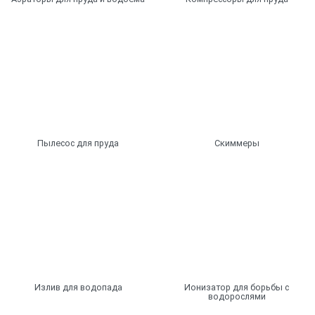
для декорирования – системы для устройства фонтанов и
водопадных изливов – фонтанные насадки и комплекты,
плавающие фонтаны;
для освещения – подводная подсветка;
для обеспечения кислородом – аэраторы.
Покупая прудовое оборудование у нас, вы приобретаете
сертифицированную продукцию с гарантией 2-3 года.
Пылесос для пруда
Скиммеры
С нами работают профессиональные ландшафтные
дизайнеры.
Просто сделайте заказ и воплотите мечту в реальность!
Излив для водопада
Ионизатор для борьбы с
водорослями