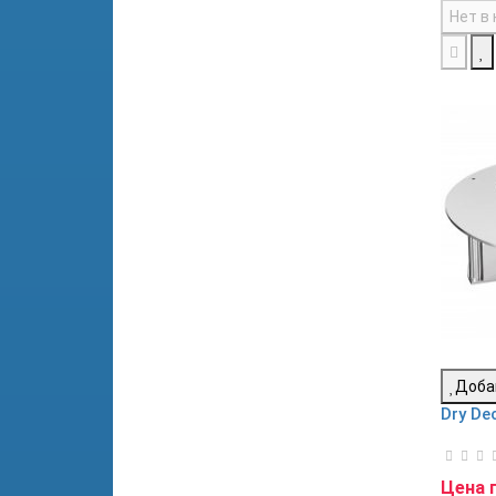
Нет в
Доба
Dry De
Цена 