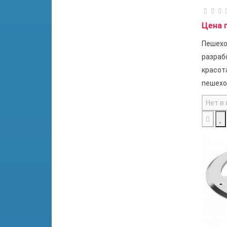
Цена 
Пешехо
разраб
красот
пешехо
Нет в