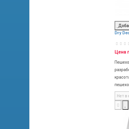
Доба
Dry De
Цена 
Пешехо
разраб
красот
пешехо
Нет в