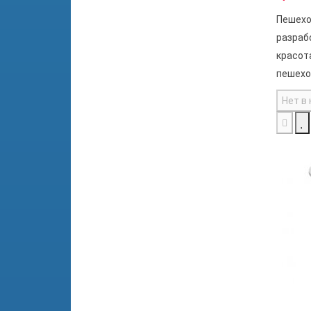
Пешехо
разраб
красот
пешехо
Нет в