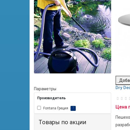
Доба
Dry De
Параметры
Производитель
Цена 
Fontana Греция
7
Пешехо
Товары по акции
разраб