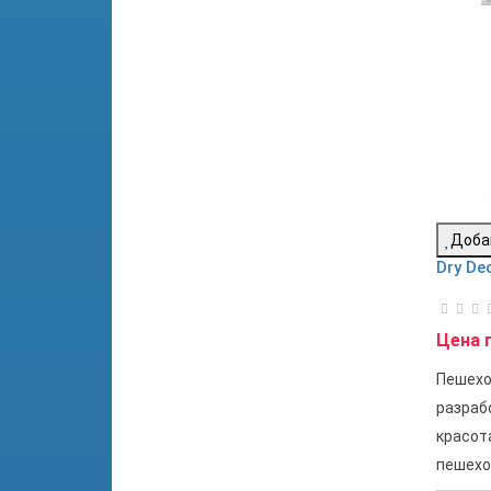
Доба
Dry De
Цена 
Пешехо
разраб
красот
пешехо