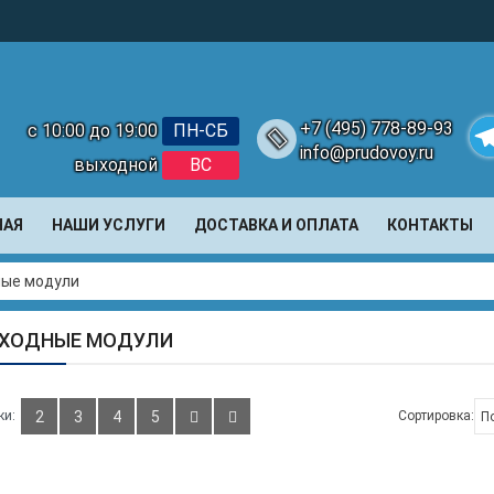
+7 (495) 778-89-93
с 10:00 до 19:00
ПН-СБ
info@prudovoy.ru
выходной
ВС
Te
НАЯ
НАШИ УСЛУГИ
ДОСТАВКА И ОПЛАТА
КОНТАКТЫ
ые модули
ХОДНЫЕ МОДУЛИ
ки:
2
3
4
5
Сортировка: