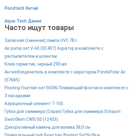
Pondtech Китай
Aqua-Tech Дания
Часто ищут товары
Запасная (сменная) лампа UVC 7Вт
Air pump set V-60 (SC407) Аэратор в комплекте с
распылителем и шлангом
Клей-герметик, черный 290 мл
Антиобледенитель в комплекте с аэратором PondoPolar Air
(57685)
Floating fountain set 560W, Плавающий фонтан в комплекте с
3 насадками
Аэрационный элемент T-100
Губка для скиммера (Серая) Губка для скиммера Schaum
SwimSkim CWS/50 (12433)
Декоративный камень для излива 38,0 см
Плавательный пуф Bean bag floating Softly Blue