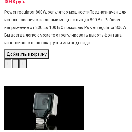
3048 руб.
Розетка уличная влагозащищенная iIP65 - самый надежный
Power regulator 800W, регулятор мощностиПредназначен для
класс. Обеспечивает безопасность даже при самых
использования с насосами мощностью до 800 Вт. Рабочее
обильных и продолжительных контактах с водой.
напряжение от 230 до 100 В.С помощью Power regulator 800W
Вы всегда легко сможете отрегулировать высоту фонтана,
По способу управления
интенсивность потока ручья или водопада. ..
блоками розеток
Добавить в корзину
дистанционное на пульте
выключатель
рубильник
Основные требования к
уличным розеткам
В настоящее время выпускается множество разновидностей
садовых розеток, отличающихся по конструкции,
параметрам, способам установки, степенью защиты,