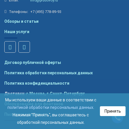
Email:
info@prudovoy.ru
Телефоны:
+7 (495) 778-89-93
Обзоры и статьи
Наши услуги
Договор публичной оферты
Политика обработки персональных данных
Политика конфиденциальности
Доставка:
г.Москва
,
г.Санкт-Петербург
Мы используем ваши данные в соответствии с
Оборудование для фонтанов
политикой обработки персональных данных
.
Принять
Пылесосы для пруда
Нажимая "Принять", вы соглашаетесь с
обработкой персональных данных.
Ca