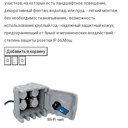
этого класса монтируют в местах, где воды очень много,
участков, на которых есть ландшафтное освещение,
например, в автомойках или на пирсах, которые нередко
декоративный фонтан, водопад, или пруд. - легкий монтаж
принимают штормовые волны.
без необходимости вкапывания;- возможность
Компания 
Prudovoy
 традиционно предоставляет большой 
использования круглый год;- надежный защитный кожух,
выбор современных
 садовых розеток и 
гарантирует их 
предохраняющий от брызг и механических воздействий;-
высокое качество, а также соответствие всем существующим 
стандартам. 
степень защиты розетки IP 66;Мощ..
Добавить в корзину
А если у вас остались вопросы звоните нам обязательно 
подскажем и расскажем всё что сами знаем 
+7 (495) 778-89-93