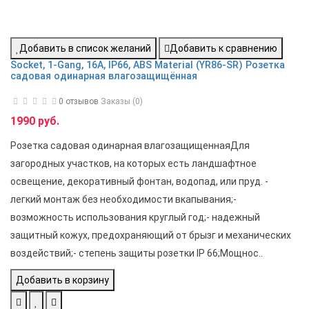
вариантами управления. В последнее время появились даже
садовые розетки с пультом управления. Ориентироваться в
таком разнообразии сложно даже специалисту, не говоря
Добавить в список желаний
Добавить к сравнению
уже о потребителе, который далёк от электричества, но
Socket, 1-Gang, 16A, IP66, ABS Material (YR86-SR) Розетка
садовая одинарная влагозащищённая
хочет иметь его на своём участке. Именно для этих целей
специалисты компании отобрали самые качественные и
0 отзывов
Заказы (0)
востребованные блоки уличных розеток, которые
1990 руб.
удовлетворяют широким требованиям покупателей.
Розетка садовая одинарная влагозащищеннаяДля
загородных участков, на которых есть ландшафтное
Главное, что нужно учитывать при выборе кроме параметров,
освещение, декоративный фонтан, водопад, или пруд. -
таких как номинальное напряжение и мощность нагрузки –
легкий монтаж без необходимости вкапывания;-
это класс влагозащиты. Обычно он указывается в
возможность использования круглый год;- надежный
технической документации на конкретную розетку или на
защитный кожух, предохраняющий от брызг и механических
уличный блок розеток. Обозначается класс защищённости
воздействий;- степень защиты розетки IP 66;Мощнос..
буквами IP – International Protection, т. е. международная
защита, и двумя цифрами, первая из которых обозначает
Добавить в корзину
уровень защиты от пыли, а вторая – от воды.