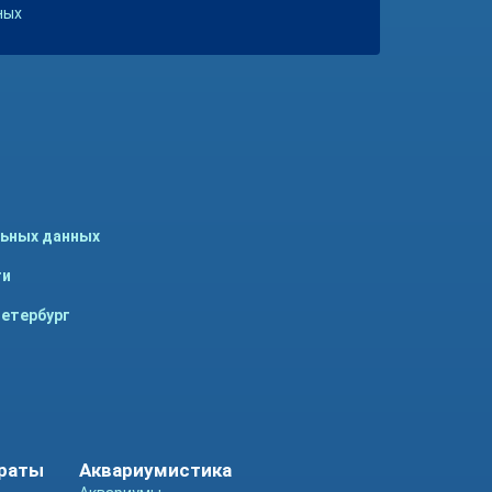
ных
льных данных
ти
Петербург
араты
Аквариумистика