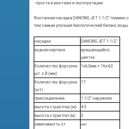
- проста в монтаже и эксплуатации.
Фонтанная насадка
DANCING JET 1 1/2"
помимо с
тем самым улучшая биологический баланс воды 
насадка
DANCING JET 1 1/2"
водная картина
вращающийся
цветок
Количество форсунок
1х6,0мм + 16х4,0
шт. x Ø (мм)
Количество форсунок
17
(шт)
присоединение
1 1/2" наружная
высота струи max (м)
4.5
высота струи min (м)
3
зависимость от
нет