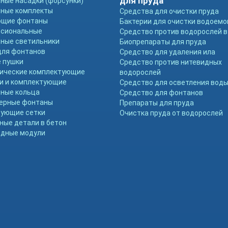
для пруда
ные насадки (форсунки)
ные комплекты
Средства для очистки пруда
ющие фонтаны
Бактерии для очистки водоемо
ссиональные
Средство против водорослей в
ные светильники
Биопрепараты для пруда
для фонтанов
Средство для удаления ила
 пушки
Средство против нитевидных
ические комплектующие
водорослей
и и комплектующие
Средство для осветления вод
ные кольца
Средство для фонтанов
ерные фонтаны
Препараты для пруда
ующие сетки
Очистка пруда от водорослей
ные детали в бетон
дные модули