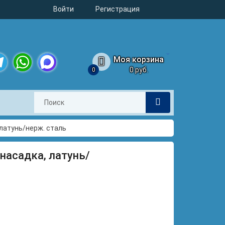
Войти
Регистрация
Моя корзина
0 руб.
0
legram
WhatsApp
MAX
 латунь/нерж. сталь
 насадка, латунь/