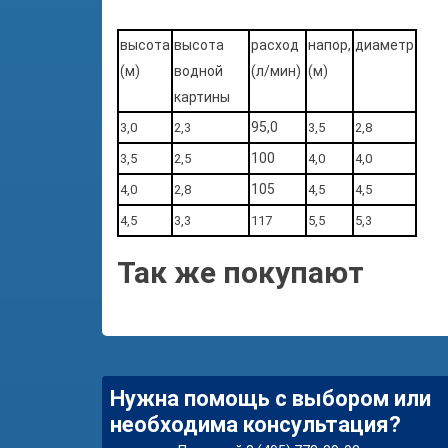
высота
высота
расход
напор,
диаметр
(м)
водной
(л/мин)
(м)
картины
95,0
3,0
2,3
3,5
2,8
100
3,5
2,5
4,0
4,0
105
4,0
2,8
4,5
4,5
4,5
3,3
117
5,5
5,3
Так же покупают
Нужна помощь с выбором или
необходима консультация?