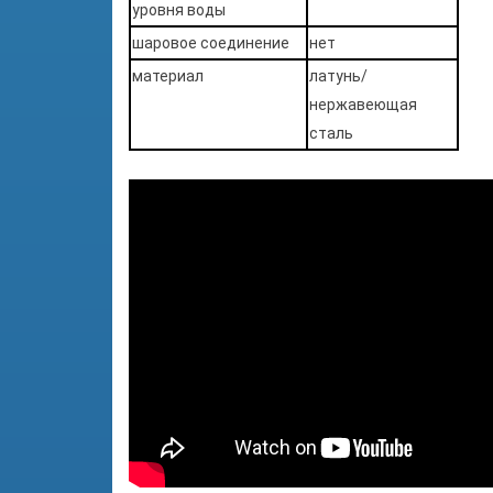
уровня воды
шаровое соединение
нет
материал
латунь/
нержавеющая
сталь