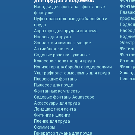
для прудов и водоемов
Фонтан
Фонтан
Насадки для фонтана - фонтанные
Плава
форсунки
профе
Пуфы плавательные для бассейна и
Подвод
пруда
Насос 
Аэраторы для пруда и водоема
Водные
Насосы для пруда
Электр
Запчасти и комплектующие
Фитинг
Антиобледенители
Фонтан
Садовые розетки - уличные
Интерь
Кокосовое полотно для пруда
Фильтр
Ионизатор для борьбы с водорослями
Заклад
Ультрафиолетовые лампы для пруда
Пешехо
Плавающие фонтаны
Пылесос для пруда
Фонтанные комплекты
Садовые фонтаны Aquascape
Аксессуары для пруда
Ландшафтная лента
Фитинги и шланги
Пленка для пруда
Скиммеры
Генератор тумана для пруда