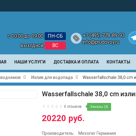
+7 (495) 778-89-93
с 10:00 до 19:00
ПН-СБ
info@prudovoy.ru
выходной
ВС
Te
НАЯ
НАШИ УСЛУГИ
ДОСТАВКА И ОПЛАТА
КОНТАКТЫ
и водоемов
Излив для водопада
Wasserfallschale 38,0 cm
Wasserfallschale 38,0 cm изл
0 отзывов
Заказы (2)
20220 руб.
Производитель:
Messner Германия