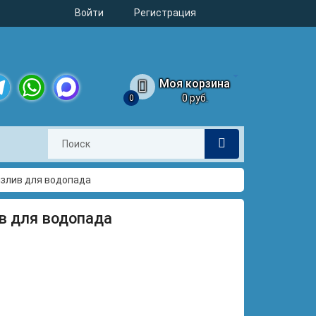
Войти
Регистрация
Моя корзина
0 руб.
0
legram
WhatsApp
MAX
 излив для водопада
ив для водопада