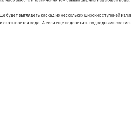
 изливов вместе и увеличения тем самым ширины падающей воды.
ще будет выглядеть каскад из нескольких широких ступеней изл
и скатывается вода. А если еще подсветить подводными светиль