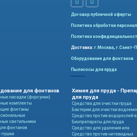
Договор публичной оферты
Политика обработки персона
Политика конфиденциальнос
Доставка:
г.Москва
,
г.Санкт-
Оборудование для фонтанов
Пылесосы для пруда
дование для фонтанов
Химия для пруда - Преп
для пруда
ные насадки (форсунки)
ные комплекты
Средства для очистки пруда
ющие фонтаны
Бактерии для очистки водоемо
ссиональные
Средство против водорослей в
ные светильники
Биопрепараты для пруда
для фонтанов
Средство для удаления ила
 пушки
Средство против нитевидных