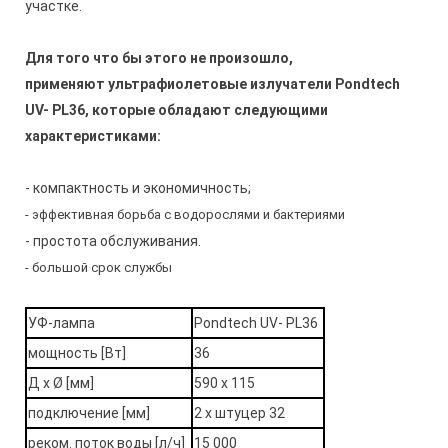
участке.
Для того что бы этого не произошло,
применяют ультрафиолетовые излучатели Pondtech
UV- PL36, которые обладают следующими
характеристиками:
- компактность и экономичность;
- эффективная борьба с водорослями и бактериями
- простота обслуживания.
- большой срок службы
УФ-лампа
Pondtech UV- PL36
мощность [Вт]
36
Д х Ø [мм]
590 х 115
подключение [мм]
2 х штуцер 32
реком. поток воды [л/ч]
15 000