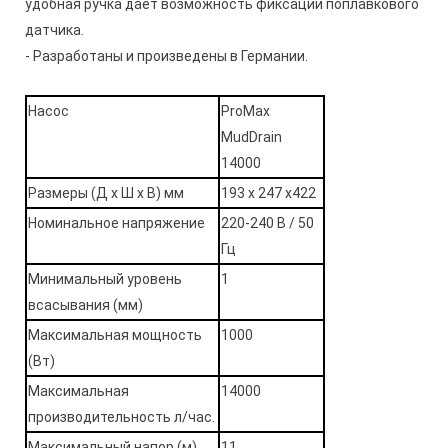
удобная ручка дает возможность фиксации поплавкового
датчика.
- Разработаны и произведены в Германии.
Насос
ProMax
MudDrain
14000
Размеры (Д x Ш x В) мм
193 x 247 x422
Номинальное напряжение
220-240 В / 50
Гц
Минимальный уровень
1
всасывания (мм)
Максимальная мощность
1000
(Вт)
Максимальная
14000
производительность л/час.
Максимальный напор (м)
11