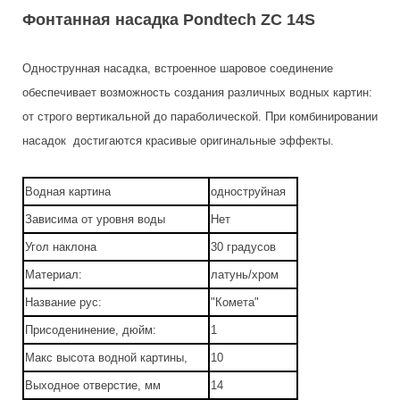
Фонтанная насадка Pondtech ZC 14S
Однострунная насадка, встроенное шаровое соединение
обеспечивает возможность создания различных водных картин:
от строго вертикальной до параболической. При комбинировании
насадок достигаются красивые оригинальные эффекты.
Водная картина
одноструйная
Зависима от уровня воды
Нет
Угол наклона
30 градусов
Материал:
латунь/хром
Название рус:
"Комета"
Присоденинение, дюйм:
1
Макс высота водной картины,
10
Выходное отверстие, мм
14