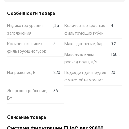
Особенности товара
Индикатор уровня
Да
Количество красных
4
загрязнения
фильтрующих губок
Количество синих
5
Макс. давление, бар
0,2
фильтрующих губок
Максимальный
16000
расход воды, л/ч
Напряжение, В
220-240
Подходит для прудов
20
с макс. объемом, м³
Энергопотребление,
36
Вт
Описание товара
Система фильтрации
FiltoCiear 20000