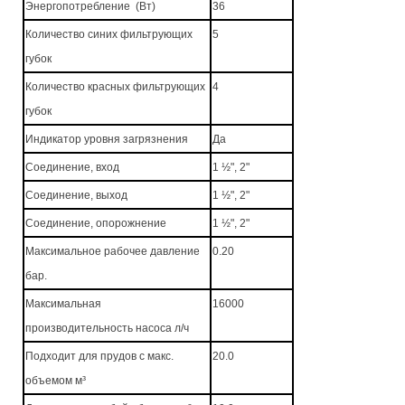
Энергопотребление
(Вт)
36
Количество синих фильтрующих
5
губок
Количество красных фильтрующих
4
губок
Индикатор уровня загрязнения
Да
Соединение, вход
1 ½", 2"
Соединение, выход
1 ½", 2"
Соединение, опорожнение
1 ½", 2"
Максимальное рабочее давление
0.20
бар.
Максимальная
16000
производительность насоса л/ч
Подходит для прудов с макс.
20.0
объемом м³