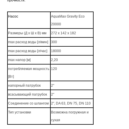
прочности.
Насос
AquaMax Gravity Eco
20000
Размеры (Д x Ш x В) мм
272 x 142 x 182
max расход воды [л/мин]
300
max расход воды [л/час]
18000
max напор [м]
2,20
потребляемая мощность
120
[Вт]
напорный патрубок
2"
всасывающий патрубок
2
"
Соединение со шлангом
2", DA 63, DN 75, DN 110
Тип установки
Возможна погружная и
сухая