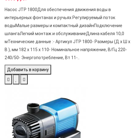
Насос JTP 1800Для обеспечения движения воды в
интерьерных фонтанах и ручьях Регулируемый поток
водыМалые размеры и компактный дизайнПодключение
шлангаЛегкий монтаж и обслуживаниеДлина кабеля 10,0
мТехнические данные :- Артикул JTP 1800- Размеры (Д х Ш х
В ), мм 182 х 115 х 110- Номинальное напряжение, В/Гц 220-
240/50- Энергопотребление, Вт 11-..
Добавить в корзину