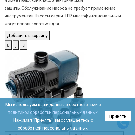
и имеет высокий класс электрической
защиты.Обслуживание насоса не требует применение
инструментов.Насосы серии JTP многофункциональны и
могут использоваться для ..
Добавить в корзину
Мы используем ваши данные в соответствии с
политикой обработки персональных данных
.
Принять
Нажимая "Принять", вы соглашаетесь с
обработкой персональных данных.
Ca