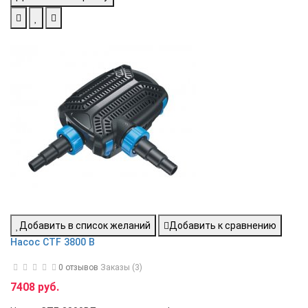
Звоните. Здесь всегда можно получить профессиональную
консультацию и купить насосы для пруда ведущих мировых
производителей.
Интернет магазин
Prudovoy
традиционно предоставляет
большой выбор оборудования для пруда напрямую от
производителя по доступной цене и гарантирует их высокое
качество, а также соответствие всем существующим
стандартам. А если у вас остались вопросы звоните нам
обязательно подскажем и расскажем всё что сами знаем
+7
(495) 778-89-93
Добавить в список желаний
Добавить к сравнению
Насос CTF 3800 B
0 отзывов
Заказы (3)
7408 руб.