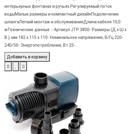
интерьерных фонтанах и ручьях Регулируемый поток
водыМалые размеры и компактный дизайнПодключение
шлангаЛегкий монтаж и обслуживаниеДлина кабеля 10,0
мТехнические данные :- Артикул JTP 3800- Размеры (Д х Ш х
В ), мм 182 х 115 х 110- Номинальное напряжение, В/Гц 220-
240/50- Энергопотребление, Вт 25-..
Добавить в корзину