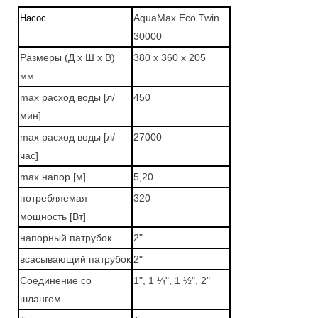
AquaMax Eco Twin
Насос
30000
Размеры (Д x Ш x В)
380 x 360 x 205
мм
max расход воды [л/
450
мин]
max расход воды [л/
27000
час]
max напор [м]
5,20
потребляемая
320
мощность [Вт]
напорный патрубок
2"
всасывающий патрубок
2
"
Соединение со
1", 1 ¼", 1 ½", 2"
шлангом