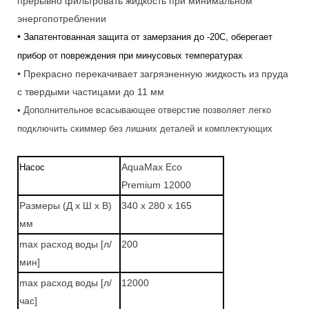
прерывно фильтровать жидкость при минимальном
энергопотреблении
• З
апатентованная защита от замерзания до -20С, оберегает
прибор от повреждения при минусовых температурах
• Прекрасно перекачивает загрязненную жидкость из пруда
с твердыми частицами до 11 мм
• Дополнительное всасывающее отверстие позволяет легко
подключить скиммер без лишних деталей и комплектующих
AquaMax Eco
Насос
Premium 12000
Размеры (Д x Ш x В)
340 x 280 x 165
мм
max расход воды [л/
200
мин]
max расход воды [л/
12000
час]