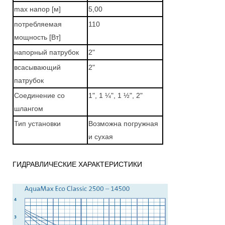
max напор [м]
5,00
потребляемая
110
мощность [Вт]
напорный патрубок
2"
всасывающий
2"
патрубок
Соединение со
1", 1 ¼", 1 ½",
2"
шлангом
Тип установки
Возможна погружная
и сухая
ГИДРАВЛИЧЕСКИЕ ХАРАКТЕРИСТИКИ