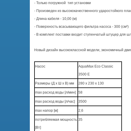
- Только погружной тип установки
- Произведен из высококачественного ударостойкого пла
- Длина кабеля - 10,00 (м)
- Поверхность всасывающего фильтра насоса - 300 (cм²)
- В комплект поставки входит ступенчатый штуцер для шлан
Новый дизайн высококлассной модели, экономичный двиг
Насос
AquaMax Eco Classic
3500 E
Размеры (Д x Ш x В) мм
280 x 230 x 130
max расход воды [л/мин]
58
max расход воды [л/час]
3500
max напор [м]
2,6
потребляемая мощность
35
[Вт]