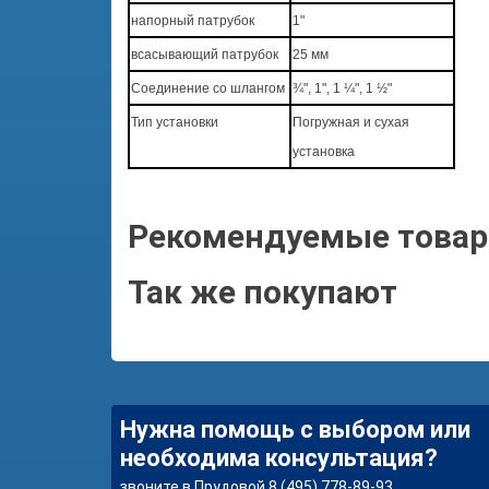
напорный патрубок
1"
всасывающий патрубок
25 мм
Соединение со шлангом
¾", 1", 1 ¼", 1 ½"
Тип установки
Погружная и сухая
установка
Рекомендуемые това
Так же покупают
Нужна помощь с выбором или
необходима консультация?
звоните в Прудовой 8 (495) 778-89-93