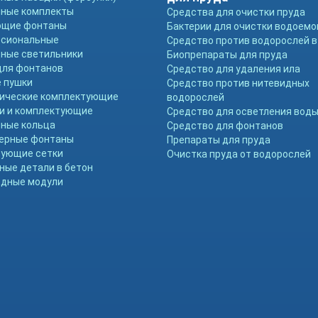
ные комплекты
Средства для очистки пруда
ющие фонтаны
Бактерии для очистки водоемо
ссиональные
Средство против водорослей в
ные светильники
Биопрепараты для пруда
для фонтанов
Средство для удаления ила
 пушки
Средство против нитевидных
ические комплектующие
водорослей
и и комплектующие
Средство для осветления вод
ные кольца
Средство для фонтанов
ерные фонтаны
Препараты для пруда
ующие сетки
Очистка пруда от водорослей
ные детали в бетон
дные модули