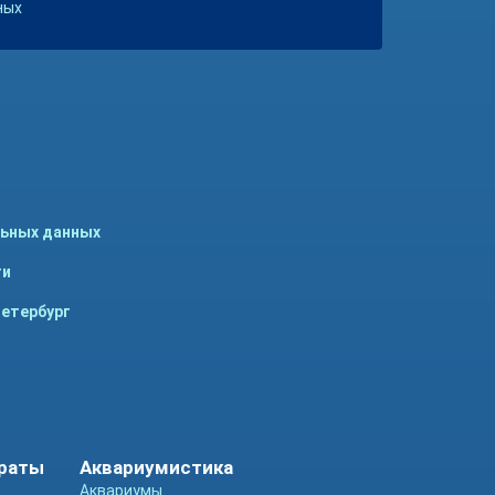
ных
льных данных
ти
Петербург
араты
Аквариумистика
Аквариумы