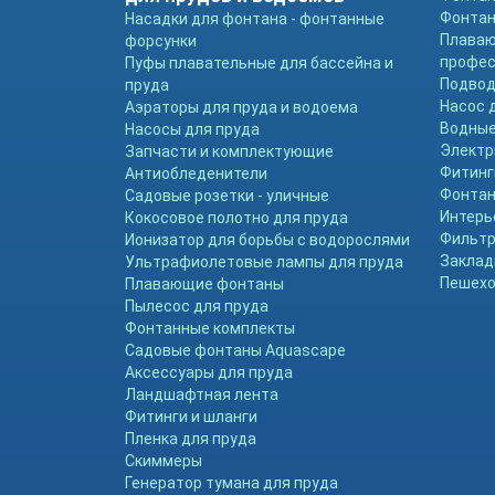
Фонтан
Насадки для фонтана - фонтанные
Плава
форсунки
профе
Пуфы плавательные для бассейна и
Подвод
пруда
Насос 
Аэраторы для пруда и водоема
Водные
Насосы для пруда
Электр
Запчасти и комплектующие
Фитинг
Антиобледенители
Фонтан
Садовые розетки - уличные
Интерь
Кокосовое полотно для пруда
Фильтр
Ионизатор для борьбы с водорослями
Заклад
Ультрафиолетовые лампы для пруда
Пешехо
Плавающие фонтаны
Пылесос для пруда
Фонтанные комплекты
Садовые фонтаны Aquascape
Аксессуары для пруда
Ландшафтная лента
Фитинги и шланги
Пленка для пруда
Скиммеры
Генератор тумана для пруда