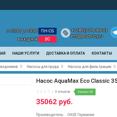
+7 (495) 778-89-93
с 10:00 до 19:00
ПН-СБ
info@prudovoy.ru
выходной
ВС
Te
НАЯ
НАШИ УСЛУГИ
ДОСТАВКА И ОПЛАТА
КОНТАКТЫ
и водоемов
Насосы для пруда
Насосы для фильтрации
Насос AquaMax Eco Classic 3
0 отзывов
Заказы (0)
35062 руб.
Производитель:
OASE Германия