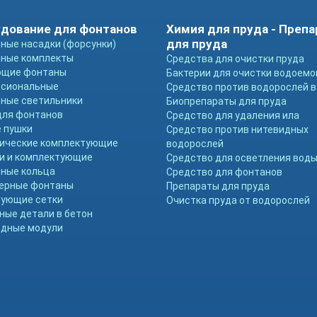
дование для фонтанов
Химия для пруда - Преп
для пруда
ные насадки (форсунки)
ные комплекты
Средства для очистки пруда
ющие фонтаны
Бактерии для очистки водоемо
ссиональные
Средство против водорослей в
ные светильники
Биопрепараты для пруда
для фонтанов
Средство для удаления ила
 пушки
Средство против нитевидных
ические комплектующие
водорослей
и и комплектующие
Средство для осветления вод
ные кольца
Средство для фонтанов
ерные фонтаны
Препараты для пруда
ующие сетки
Очистка пруда от водорослей
ные детали в бетон
дные модули