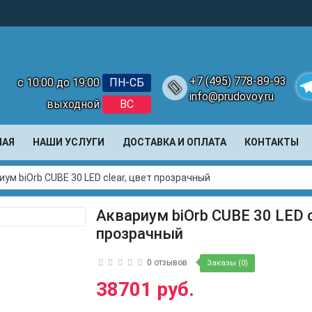
+7 (495) 778-89-93
с 10:00 до 19:00
ПН-СБ
info@prudovoy.ru
выходной
ВС
Te
НАЯ
НАШИ УСЛУГИ
ДОСТАВКА И ОПЛАТА
КОНТАКТЫ
иум biOrb CUBE 30 LED clear, цвет прозрачный
Аквариум biOrb CUBE 30 LED c
прозрачный
0 отзывов
Заказы (0)
38701 руб.