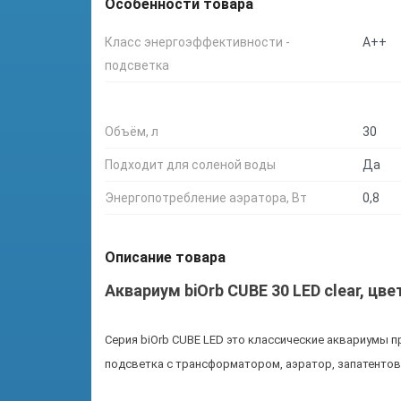
Особенности товара
Класс энергоэффективности -
А++
подсветка
Объём, л
30
Подходит для соленой воды
Да
Энергопотребление аэратора, Вт
0,8
Описание товара
Аквариум biOrb CUBE 30 LED clear, цв
Серия biOrb CUBE LED это классические аквариумы 
подсветка с трансформатором, аэратор, запатентов