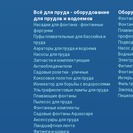
Всё для пруда - оборудование
Обору
для прудов и водоемов
Фонтан
Фонтан
Насадки для фонтана - фонтанные
Плава
форсунки
профе
Пуфы плавательные для бассейна и
Подвод
пруда
Насос 
Аэраторы для пруда и водоема
Водные
Насосы для пруда
Электр
Запчасти и комплектующие
Фитинг
Антиобледенители
Фонтан
Садовые розетки - уличные
Интерь
Кокосовое полотно для пруда
Фильтр
Ионизатор для борьбы с водорослями
Заклад
Ультрафиолетовые лампы для пруда
Пешехо
Плавающие фонтаны
Пылесос для пруда
Фонтанные комплекты
Садовые фонтаны Aquascape
Аксессуары для пруда
Ландшафтная лента
Фитинги и шланги