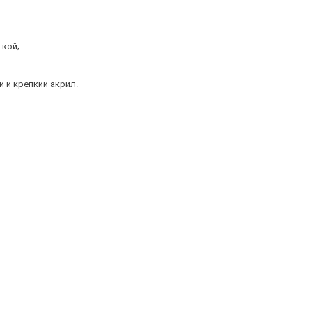
ткой;
й и крепкий акрил.