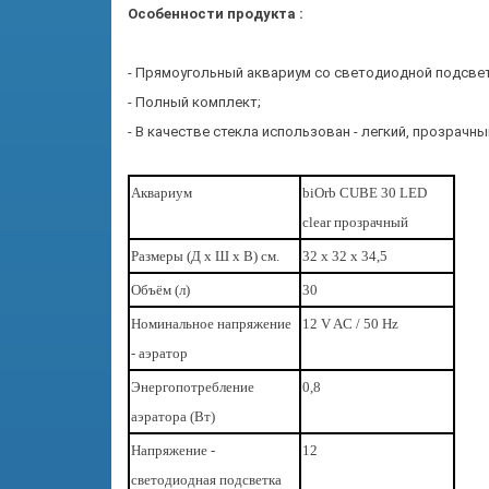
Особенности продукта :
- Прямоугольный аквариум со светодиодной подсве
- Полный комплект;
- В качестве стекла использован - легкий, прозрачны
Аквариум
biOrb CUBE 30 LED
clear прозрачный
Размеры (Д х Ш х В) cм.
32 х 32 х 34,5
Объём (л)
30
Номинальное напряжение
12 V AC / 50 Hz
- аэратор
Энергопотребление
0,8
аэратора (Вт)
Напряжение -
12
светодиодная подсветка