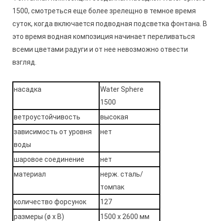
1500,
смотреться
еще более зрелещно в темное время
суток, когда включается подводная подсветка фонтана. В
это время водная композиция начинает переливаться
всеми цветами радуги и от нее невозможно отвести
взгляд.
насадка
Water Sphere
1500
ветроустойчивость
высокая
зависимость от уровня
нет
воды
шаровое соединение
нет
материал
нерж. сталь/
томпак
количество форсунок
127
размеры (ø x В)
1500 x 2600 мм