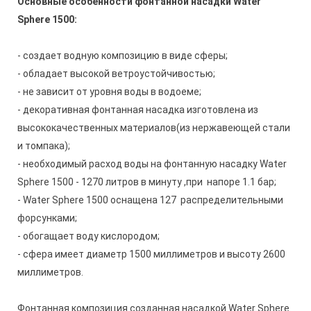
Основные особенности фонтанной насадки Water
Sphere 1500:
- создает водную композицию в виде сферы;
- обладает высокой ветроустойчивостью;
- не зависит от уровня воды в водоеме;
- д
екоративная фонтанная насадка изготовлена из
высококачественных материалов(из нержавеющей стали
и томпака)
;
- н
еобходимый расход воды на фонтанную насадку Water
Sphere 1500 - 1270 литров в минуту ,при напоре 1.1 бар
;
- Water Sphere 1500 оснащена 127 распределительными
форсунками;
- обогащает воду кислородом;
- сфера имеет диаметр 1500 миллиметров и высоту 2600
миллиметров.
Фонтанная композиция созданная насадкой Water Sphere