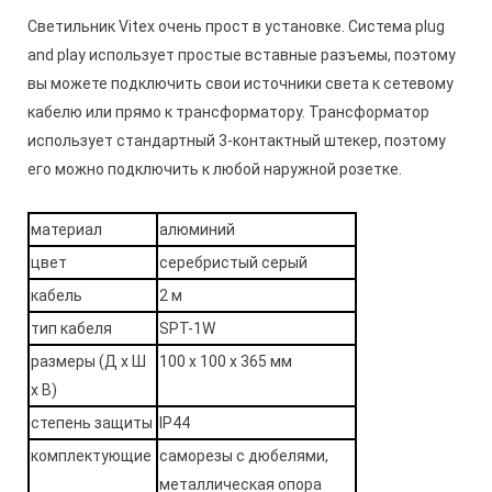
Светильник Vitex очень прост в установке. Система plug
and play использует простые вставные разъемы, поэтому
вы можете подключить свои источники света к сетевому
кабелю или прямо к трансформатору. Трансформатор
использует стандартный 3-контактный штекер, поэтому
его можно подключить к любой наружной розетке.
материал
алюминий
цвет
серебристый серый
кабель
2 м
тип кабеля
SPT-1W
размеры (Д х Ш
100 x 100 х 365 мм
х В)
степень защиты
IP44
комплектующие
саморезы с дюбелями,
металлическая опора