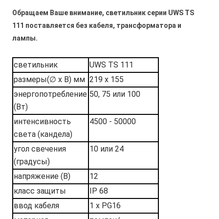
Обращаем Ваше внимание, светильник серии UWS TS
111 поставляется без кабеля, трансформатора и
лампы.
светильник
UWS TS 111
размеры(∅ x В) мм
219 x 155
энергопотребление
50, 75 или 100
(Вт)
интенсивность
4500 - 50000
света (кандела)
угол свечения
10 или 24
(градусы)
напряжение (В)
12
класс защиты
IP 68
ввод кабеля
1 х PG16