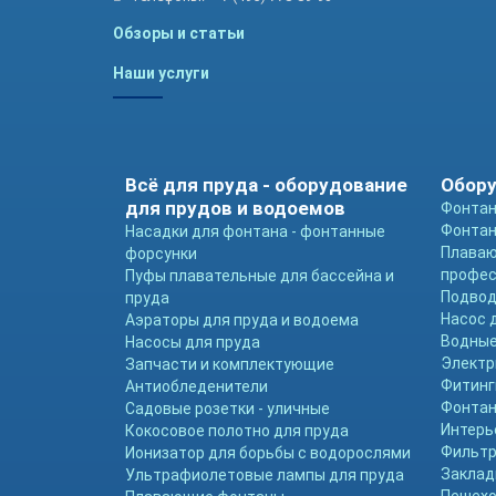
Обзоры и статьи
Наши услуги
Всё для пруда - оборудование
Обору
для прудов и водоемов
Фонтан
Фонтан
Насадки для фонтана - фонтанные
Плава
форсунки
профе
Пуфы плавательные для бассейна и
Подвод
пруда
Насос 
Аэраторы для пруда и водоема
Водные
Насосы для пруда
Электр
Запчасти и комплектующие
Фитинг
Антиобледенители
Фонтан
Садовые розетки - уличные
Интерь
Кокосовое полотно для пруда
Фильтр
Ионизатор для борьбы с водорослями
Заклад
Ультрафиолетовые лампы для пруда