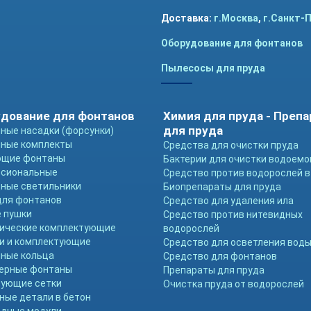
Доставка:
г.Москва
,
г.Санкт-
Оборудование для фонтанов
Пылесосы для пруда
дование для фонтанов
Химия для пруда - Преп
для пруда
ные насадки (форсунки)
ные комплекты
Средства для очистки пруда
ющие фонтаны
Бактерии для очистки водоемо
ссиональные
Средство против водорослей в
ные светильники
Биопрепараты для пруда
для фонтанов
Средство для удаления ила
 пушки
Средство против нитевидных
ические комплектующие
водорослей
и и комплектующие
Средство для осветления вод
ные кольца
Средство для фонтанов
ерные фонтаны
Препараты для пруда
ующие сетки
Очистка пруда от водорослей
ные детали в бетон