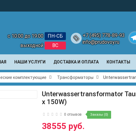
+7 (495) 778-89-93
с 10:00 до 19:00
ПН-СБ
info@prudovoy.ru
выходной
ВС
Te
НАЯ
НАШИ УСЛУГИ
ДОСТАВКА И ОПЛАТА
КОНТАКТЫ
ческие комплектующие
Трансформаторы
Unterwassertran
Unterwassertransformator Tau
x 150W)
0 отзывов
Заказы (0)
38555 руб.