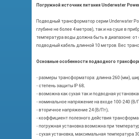
Погружной источник питания Underwater Power S
Подводный трансформатор серии Underwater Powe
глубине не более 4 метров), так и на суше в п
температура воды должна быть в диапазоне: от о
подводный кабель длинной 10 метров. Вес трансф
Основные особенности подводного трансформат
- размеры трансформатора: длинна 260 (мм), шир
- степень защиты IP 68;
- возможна как сухая так и подводная установка
- номинальное напряжение на входе 100-240 (В/П
- вторичное напряжение 24 (В/Пт);
- коэффициент полезного действия трансформа
- погружная установка возможна при температуре
- сухая установка, максимальная температура 