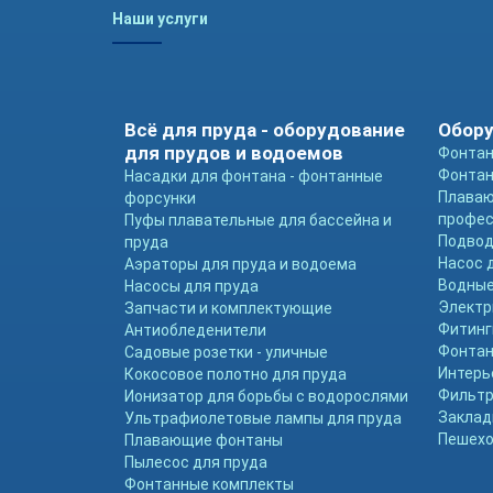
Наши услуги
Всё для пруда - оборудование
Обору
для прудов и водоемов
Фонтан
Фонтан
Насадки для фонтана - фонтанные
Плава
форсунки
профе
Пуфы плавательные для бассейна и
Подвод
пруда
Насос 
Аэраторы для пруда и водоема
Водные
Насосы для пруда
Электр
Запчасти и комплектующие
Фитинг
Антиобледенители
Фонтан
Садовые розетки - уличные
Интерь
Кокосовое полотно для пруда
Фильтр
Ионизатор для борьбы с водорослями
Заклад
Ультрафиолетовые лампы для пруда
Пешехо
Плавающие фонтаны
Пылесос для пруда
Фонтанные комплекты