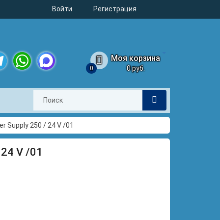
Войти
Регистрация
Моя корзина
0 руб.
0
legram
WhatsApp
MAX
r Supply 250 / 24 V /01
 24 V /01