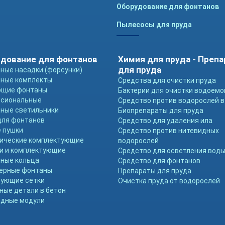
Оборудование для фонтанов
Пылесосы для пруда
дование для фонтанов
Химия для пруда - Преп
для пруда
ные насадки (форсунки)
ные комплекты
Средства для очистки пруда
ющие фонтаны
Бактерии для очистки водоемо
ссиональные
Средство против водорослей в
ные светильники
Биопрепараты для пруда
для фонтанов
Средство для удаления ила
 пушки
Средство против нитевидных
ические комплектующие
водорослей
и и комплектующие
Средство для осветления вод
ные кольца
Средство для фонтанов
ерные фонтаны
Препараты для пруда
ующие сетки
Очистка пруда от водорослей
ные детали в бетон
дные модули