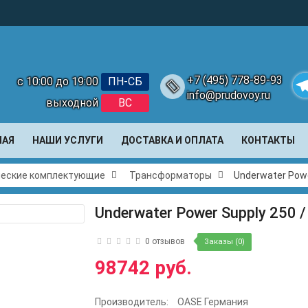
+7 (495) 778-89-93
с 10:00 до 19:00
ПН-СБ
info@prudovoy.ru
выходной
ВС
Te
НАЯ
НАШИ УСЛУГИ
ДОСТАВКА И ОПЛАТА
КОНТАКТЫ
ческие комплектующие
Трансформаторы
Underwater Powe
Underwater Power Supply 250 /
0 отзывов
Заказы (0)
98742 руб.
Производитель:
OASE Германия