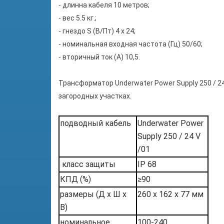
- длинна кабеля 10 метров;
- вес 5.5 кг.;
- гнездо S (В/Пт) 4 х 24;
- номинальная входная частота (Гц) 50/60;
- вторичный ток (А) 10,5.
Трансформатор Underwater Power Supply 250 / 2
загородных участках.
подводный кабель
Underwater Power
Supply 250 / 24 V
/01
класс защиты
IP 68
КПД (%)
≥90
размеры (Д x Ш x
260 x 162 x 77 мм
В)
номинальное
100-240