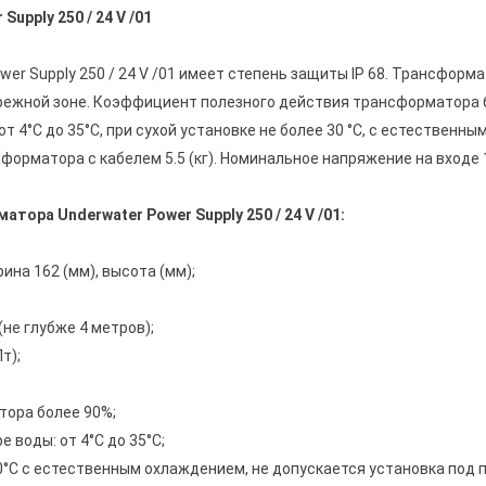
upply 250 / 24 V /01
r Supply 250 / 24 V /01 имеет степень защиты IP 68. Трансформ
рибрежной зоне. Коэффициент полезного действия трансформатора
т 4°С до 35°С, при сухой установке не более 30 °С, с естественн
орматора с кабелем 5.5 (кг). Номинальное напряжение на входе 1
ора Underwater Power Supply 250 / 24 V /01:
ина 162 (мм), высота (мм);
(не глубже 4 метров);
т);
тора более 90%;
 воды: от 4°С до 35°С;
30°С с естественным охлаждением, не допускается установка под