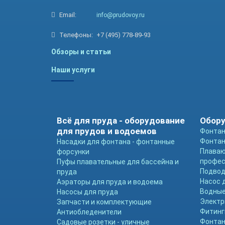
Email:
info@prudovoy.ru
Телефоны:
+7 (495) 778-89-93
Обзоры и статьи
Наши услуги
Всё для пруда - оборудование
Обору
для прудов и водоемов
Фонтан
Фонтан
Насадки для фонтана - фонтанные
Плава
форсунки
профе
Пуфы плавательные для бассейна и
Подвод
пруда
Насос 
Аэраторы для пруда и водоема
Водные
Насосы для пруда
Электр
Запчасти и комплектующие
Фитинг
Антиобледенители
Фонтан
Садовые розетки - уличные