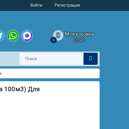
Войти
Регистрация
Моя корзина
0 руб.
0
legram
WhatsApp
MAX
в
на 100м3) Для