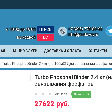
+7 (495) 778-89-93
с 10:00 до 19:00
ПН-СБ
info@prudovoy.ru
выходной
ВС
Te
НАЯ
НАШИ УСЛУГИ
ДОСТАВКА И ОПЛАТА
КОНТАКТЫ
Turbo PhosphatBinder 2,4 кг (на 100м3) Для связывания фосфато
Turbo PhosphatBinder 2,4 кг (
связывания фосфатов
0 отзывов
Заказы (3)
27622 руб.