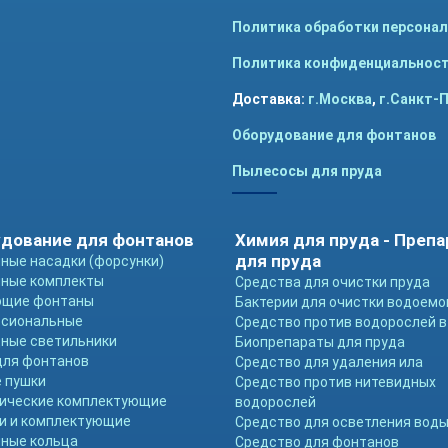
Политика обработки персона
Политика конфиденциальнос
Доставка:
г.Москва
,
г.Санкт-
Оборудование для фонтанов
Пылесосы для пруда
дование для фонтанов
Химия для пруда - Преп
для пруда
ные насадки (форсунки)
ные комплекты
Средства для очистки пруда
ющие фонтаны
Бактерии для очистки водоемо
ссиональные
Средство против водорослей в
ные светильники
Биопрепараты для пруда
для фонтанов
Средство для удаления ила
 пушки
Средство против нитевидных
ические комплектующие
водорослей
и и комплектующие
Средство для осветления вод
ные кольца
Средство для фонтанов