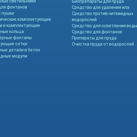
ные светильники
Биопрепараты для пруда
для фонтанов
Средство для удаления ила
 пушки
Средство против нитевидных
ические комплектующие
водорослей
и и комплектующие
Средство для осветления вод
ные кольца
Средство для фонтанов
ерные фонтаны
Препараты для пруда
ующие сетки
Очистка пруда от водорослей
ные детали в бетон
дные модули