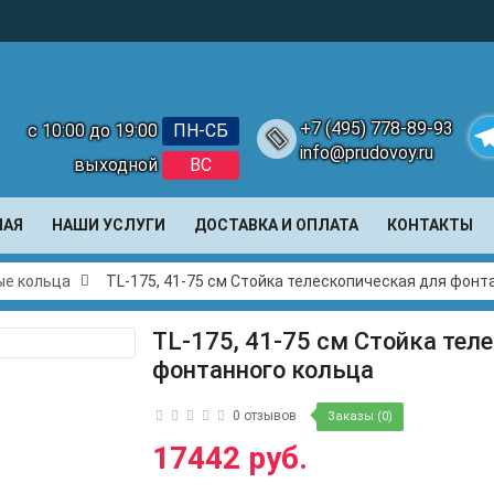
+7 (495) 778-89-93
с 10:00 до 19:00
ПН-СБ
info@prudovoy.ru
выходной
ВС
Te
НАЯ
НАШИ УСЛУГИ
ДОСТАВКА И ОПЛАТА
КОНТАКТЫ
е кольца
TL-175, 41-75 см Стойка телескопическая для фонт
TL-175, 41-75 см Стойка тел
фонтанного кольца
0 отзывов
Заказы (0)
17442 руб.