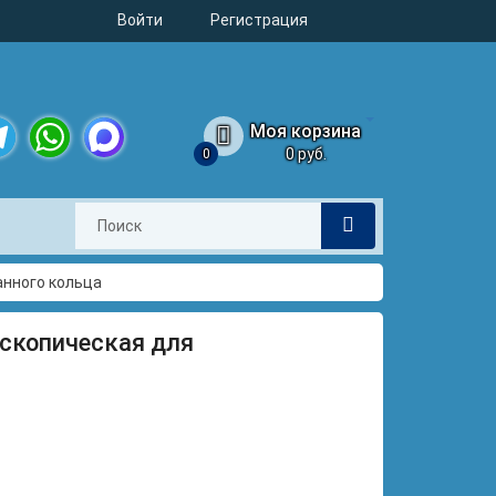
Войти
Регистрация
Моя корзина
0 руб.
0
legram
WhatsApp
MAX
анного кольца
ескопическая для