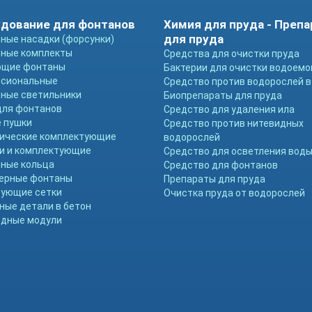
дование для фонтанов
Химия для пруда - Преп
для пруда
ные насадки (форсунки)
ные комплекты
Средства для очистки пруда
ющие фонтаны
Бактерии для очистки водоемо
ссиональные
Средство против водорослей в
ные светильники
Биопрепараты для пруда
для фонтанов
Средство для удаления ила
 пушки
Средство против нитевидных
ические комплектующие
водорослей
и и комплектующие
Средство для осветления вод
ные кольца
Средство для фонтанов
ерные фонтаны
Препараты для пруда
ующие сетки
Очистка пруда от водорослей
ные детали в бетон
дные модули