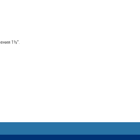
ения
1½”
.