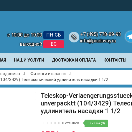
+7 (495) 778-89-93
с 10:00 до 19:00
ПН-СБ
info@prudovoy.ru
выходной
ВС
Te
НАЯ
НАШИ УСЛУГИ
ДОСТАВКА И ОПЛАТА
КОНТАКТЫ
и водоемов
Фитинги и шланги
 (104/3429) Телескопический удлинитель насадки 1 1/2
Teleskop-Verlaengerungsstueck
unverpacktt (104/3429) Теле
удлинитель насадки 1 1/2
0 отзывов
Заказы (3)