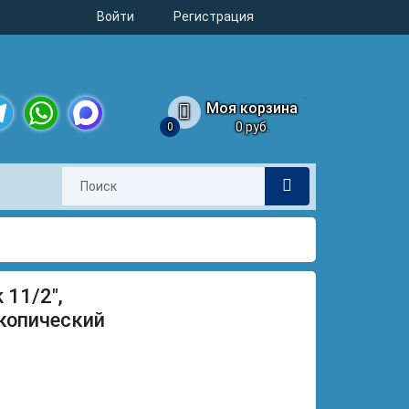
Войти
Регистрация
Моя корзина
0 руб.
0
legram
WhatsApp
MAX
 11/2",
скопический