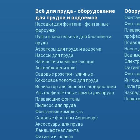
Всё для пруда - оборудование
Обору
для прудов и водоемов
Фонтан
Фонтан
Насадки для фонтана - фонтанные
Плава
форсунки
профе
Пуфы плавательные для бассейна и
Подвод
пруда
Насос 
Аэраторы для пруда и водоема
Водные
Насосы для пруда
Электр
Запчасти и комплектующие
Фитинг
Антиобледенители
Фонтан
Садовые розетки - уличные
Интерь
Кокосовое полотно для пруда
Фильтр
Ионизатор для борьбы с водорослями
Заклад
Ультрафиолетовые лампы для пруда
Пешехо
Плавающие фонтаны
Пылесос для пруда
Фонтанные комплекты
Садовые фонтаны Aquascape
Аксессуары для пруда
Ландшафтная лента
Фитинги и шланги