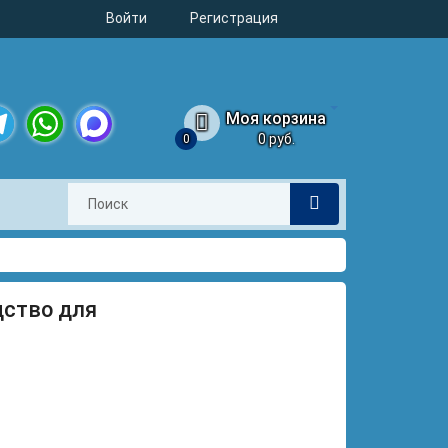
Войти
Регистрация
Моя корзина
0 руб.
0
legram
WhatsApp
MAX
едство для