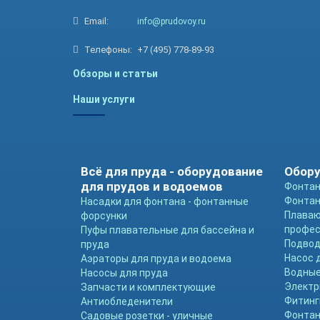
Email:
info@prudovoy.ru
Телефоны:
+7 (495) 778-89-93
Обзоры и статьи
Наши услуги
Всё для пруда - оборудование
Обору
для прудов и водоемов
Фонтан
Фонтан
Насадки для фонтана - фонтанные
Плава
форсунки
профе
Пуфы плавательные для бассейна и
Подвод
пруда
Насос 
Аэраторы для пруда и водоема
Водные
Насосы для пруда
Электр
Запчасти и комплектующие
Фитинг
Антиобледенители
Фонтан
Садовые розетки - уличные