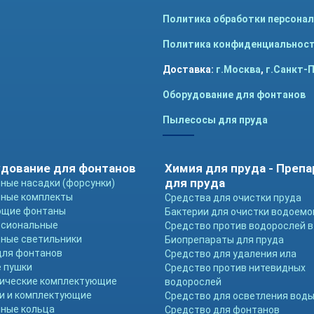
Политика обработки персона
Политика конфиденциальнос
Доставка:
г.Москва
,
г.Санкт-
Оборудование для фонтанов
Пылесосы для пруда
дование для фонтанов
Химия для пруда - Преп
для пруда
ные насадки (форсунки)
ные комплекты
Средства для очистки пруда
ющие фонтаны
Бактерии для очистки водоемо
ссиональные
Средство против водорослей в
ные светильники
Биопрепараты для пруда
для фонтанов
Средство для удаления ила
 пушки
Средство против нитевидных
ические комплектующие
водорослей
и и комплектующие
Средство для осветления вод
ные кольца
Средство для фонтанов