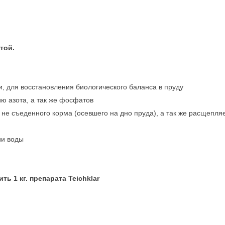
той.
, для восстановления биологического баланса в пруду
ю азота, а так же фосфатов
не съеденного корма (осевшего на дно пруда), а так же расщепляе
ии воды
.
ть 1 кг. препарата
Teichklar