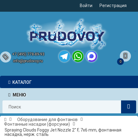
Войти
Регистрация
+7 (495) 778-89-93
info@prudovoy.ru
0
Telegram
WhatsApp
MAX
КАТАЛОГ
МЕНЮ
Оборудование для фонтанов
Фонтанные насадки (форсунки)
Spraying Clouds Foggy Jet Nozzle 2" F, 7x6 mm, фонтанная
насадка, нерж. сталь