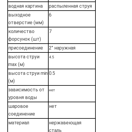
водная картина
распыленная струя
выходное
6
отверстие (мм)
количество
7
форсунок (шт)
присоединение
2" наружная
высота струи
4.5
max (м)
высота струи min
0.5
(м)
зависимость от
нет
уровня воды
шаровое
нет
соединение
материал
нержавеющая
сталь