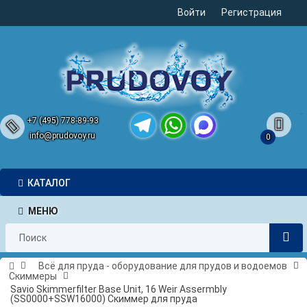
Войти
Регистрация
+7 (495) 778-89-93
info@prudovoy.ru
0
Telegram
WhatsApp
MAX
КАТАЛОГ
МЕНЮ
Всё для пруда - оборудование для прудов и водоемов
Скиммеры
Savio Skimmerfilter Base Unit, 16 Weir Assermbly
(SS0000+SSW16000) Скиммер для пруда