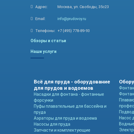
Адрес:
Москва, ул. Свободы, 35с23
Email:
info@prudovoy.ru
Телефоны:
+7 (495) 778-89-93
Обзоры и статьи
Наши услуги
Всё для пруда - оборудование
Обору
для прудов и водоемов
Фонтан
Фонтан
Насадки для фонтана - фонтанные
Плава
форсунки
профе
Пуфы плавательные для бассейна и
Подвод
пруда
Насос 
Аэраторы для пруда и водоема
Водные
Насосы для пруда
Электр
Запчасти и комплектующие