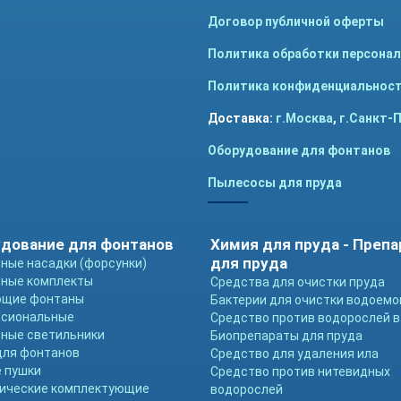
Договор публичной оферты
Политика обработки персона
Политика конфиденциальнос
Доставка:
г.Москва
,
г.Санкт-
Оборудование для фонтанов
Пылесосы для пруда
дование для фонтанов
Химия для пруда - Преп
для пруда
ные насадки (форсунки)
ные комплекты
Средства для очистки пруда
ющие фонтаны
Бактерии для очистки водоемо
ссиональные
Средство против водорослей в
ные светильники
Биопрепараты для пруда
для фонтанов
Средство для удаления ила
 пушки
Средство против нитевидных
ические комплектующие
водорослей