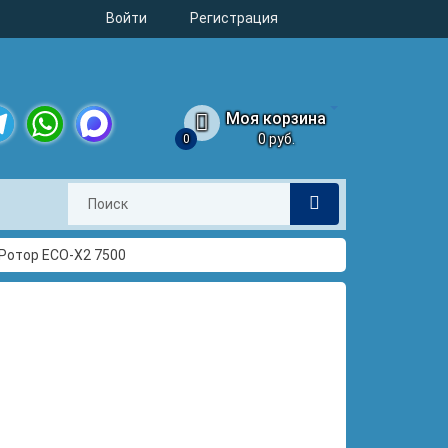
Войти
Регистрация
Моя корзина
0 руб.
0
legram
WhatsApp
MAX
Ротор ECO-X2 7500