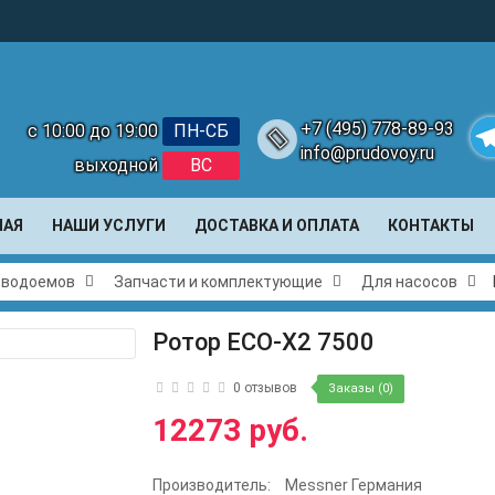
+7 (495) 778-89-93
с 10:00 до 19:00
ПН-СБ
info@prudovoy.ru
выходной
ВС
Te
НАЯ
НАШИ УСЛУГИ
ДОСТАВКА И ОПЛАТА
КОНТАКТЫ
и водоемов
Запчасти и комплектующие
Для насосов
Ротор ECO-X2 7500
0 отзывов
Заказы (0)
12273 руб.
Производитель:
Messner Германия