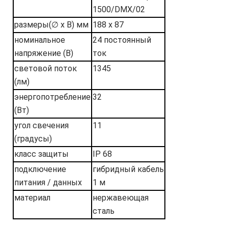
1500/DMX/02
размеры(∅ x В) мм
188 x 87
номинальное
24 постоянный
напряжение (В)
ток
световой поток
1345
(лм)
энергопотребление
32
(Вт)
угол свечения
11
(градусы)
класс защиты
IP 68
подключение
гибридный кабель
питания / данных
1 м
материал
нержавеющая
сталь