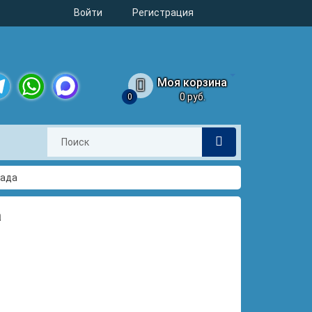
Войти
Регистрация
Моя корзина
0 руб.
0
legram
WhatsApp
MAX
пада
а