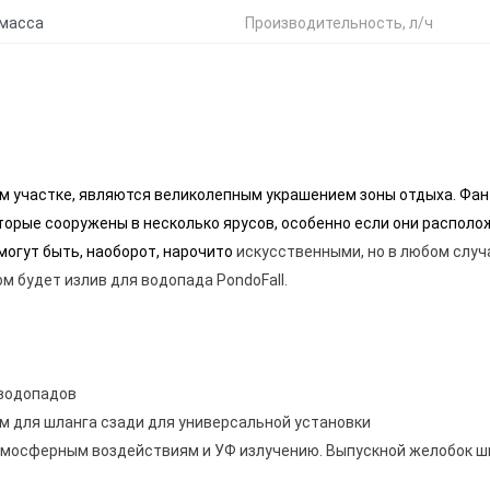
масса
Производительность, л/ч
м участке, являются великолепным украшением зоны отдыха. Фа
торые сооружены в несколько ярусов, особенно если они распол
огут быть, наоборот, нарочито
искусственными, но в любом случа
 будет излив для водопада PondoFall.
 водопадов
м для шланга сзади для универсальной установки
 атмосферным воздействиям и УФ излучению. Выпускной желобок ши