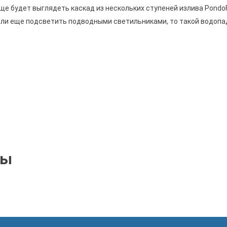
ще будет выглядеть каскад из нескольких ступеней излива
PondoF
если еще подсветить подводными светильниками, то такой водоп
ры