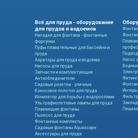
Всё для пруда - оборудование
Обору
для прудов и водоемов
Фонтан
Фонтан
Насадки для фонтана - фонтанные
Плава
форсунки
профе
Пуфы плавательные для бассейна и
Подвод
пруда
Насос 
Аэраторы для пруда и водоема
Водные
Насосы для пруда
Электр
Запчасти и комплектующие
Фитинг
Антиобледенители
Фонтан
Садовые розетки - уличные
Интерь
Кокосовое полотно для пруда
Фильтр
Ионизатор для борьбы с водорослями
Заклад
Ультрафиолетовые лампы для пруда
Пешехо
Плавающие фонтаны
Пылесос для пруда
Фонтанные комплекты
Садовые фонтаны Aquascape
Аксессуары для пруда