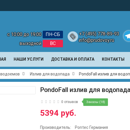
+7 (495) 778-89-93
с 10:00 до 19:00
ПН-СБ
info@prudovoy.ru
выходной
ВС
Te
НАЯ
НАШИ УСЛУГИ
ДОСТАВКА И ОПЛАТА
КОНТАКТЫ
и водоемов
Излив для водопада
PondoFall излив для водо
PondoFall излив для водопад
0 отзывов
Заказы (18)
5394 руб.
Производитель:
Pontec Германия