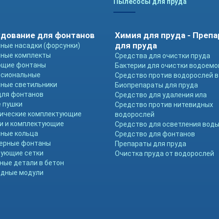
Пылесосы для пруда
дование для фонтанов
Химия для пруда - Преп
для пруда
ные насадки (форсунки)
ные комплекты
Средства для очистки пруда
ющие фонтаны
Бактерии для очистки водоемо
ссиональные
Средство против водорослей в
ные светильники
Биопрепараты для пруда
для фонтанов
Средство для удаления ила
 пушки
Средство против нитевидных
ические комплектующие
водорослей
и и комплектующие
Средство для осветления вод
ные кольца
Средство для фонтанов
ерные фонтаны
Препараты для пруда
ующие сетки
Очистка пруда от водорослей
ные детали в бетон
дные модули