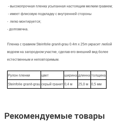
- высокопрочная пленка усыпанная настоящим мелким гравием;
- имеет флисовую подкладку с внутренней стороны
- легко монтируется;
- долговечна.
Пленка с гравием Steinfolie granit-grau 0.4m x 25m украсит любой
водоем на загородном участке, сделав его внешний вид более
естественным и неповторимым.
Рулон пленки
цвет
ширина
длинна
толщина
Steinfolie granit-grau
серый гранит
0,4 м
25,0 м
0,5 мм
Рекомендуемые товары