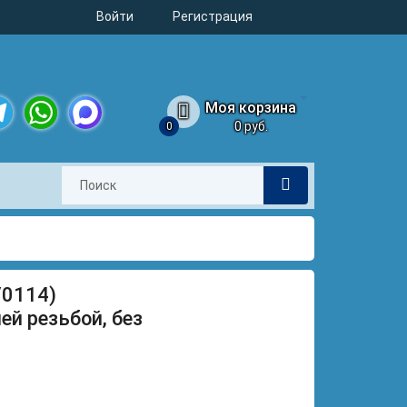
Войти
Регистрация
Моя корзина
0 руб.
0
legram
WhatsApp
MAX
/0114)
ей резьбой, без