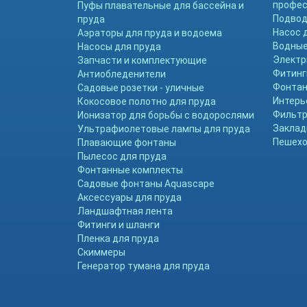
профе
Пуфы плавательные для бассейна и
Подвод
пруда
Насос 
Аэраторы для пруда и водоема
Водные
Насосы для пруда
Электр
Запчасти и комплектующие
Фитинг
Антиобледенители
Фонтан
Садовые розетки - уличные
Интерь
Кокосовое полотно для пруда
Фильтр
Ионизатор для борьбы с водорослями
Заклад
Ультрафиолетовые лампы для пруда
Пешехо
Плавающие фонтаны
Пылесос для пруда
Фонтанные комплекты
Садовые фонтаны Aquascape
Аксессуары для пруда
Ландшафтная лента
Фитинги и шланги
Пленка для пруда
Скиммеры
Генератор тумана для пруда