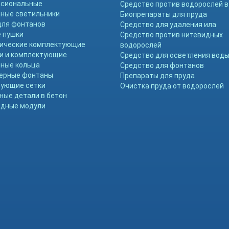
ссиональные
Средство против водорослей в
ные светильники
Биопрепараты для пруда
для фонтанов
Средство для удаления ила
 пушки
Средство против нитевидных
ические комплектующие
водорослей
и и комплектующие
Средство для осветления вод
ные кольца
Средство для фонтанов
ерные фонтаны
Препараты для пруда
ующие сетки
Очистка пруда от водорослей
ные детали в бетон
дные модули