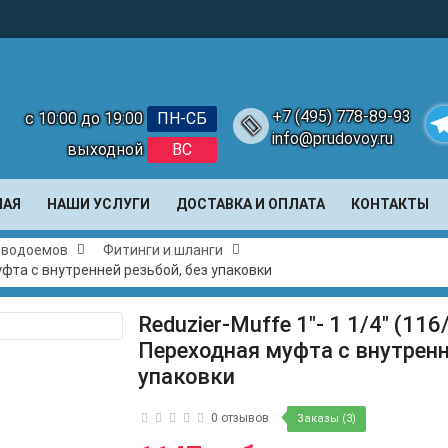
+7 (495) 778-89-93
с 10:00 до 19:00
ПН-СБ
info@prudovoy.ru
выходной
ВС
Te
НАЯ
НАШИ УСЛУГИ
ДОСТАВКА И ОПЛАТА
КОНТАКТЫ
и водоемов
Фитинги и шланги
муфта с внутренней резьбой, без упаковки
Reduzier-Muffe 1"- 1 1/4" (116
Переходная муфта с внутренн
упаковки
0 отзывов
Заказы (3)