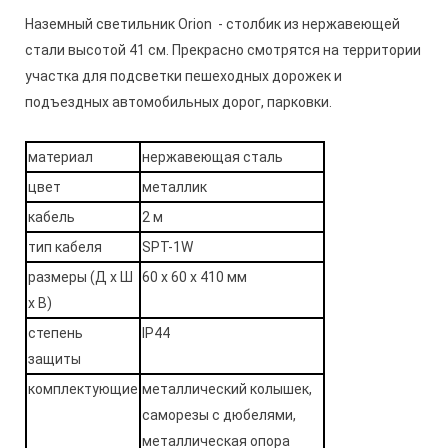
Наземный светильник Orion - столбик из нержавеющей
стали высотой 41 см. Прекрасно смотрятся на территории
участка для подсветки пешеходных дорожек и
подъездных автомобильных дорог, парковки.
материал
нержавеющая сталь
цвет
металлик
кабель
2 м
тип кабеля
SPT-1W
размеры (Д х Ш
60 x 60 х 410 мм
х В)
степень
IP44
защиты
комплектующие
металлический колышек,
саморезы с дюбелями,
металлическая опора