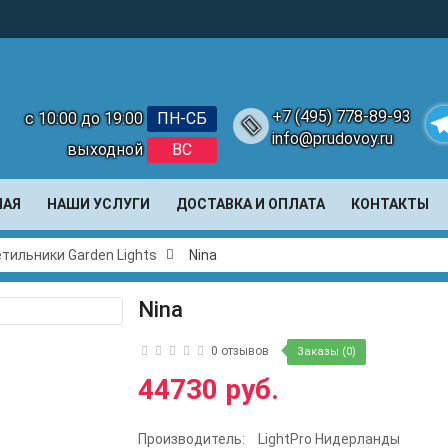
+7 (495) 778-89-93
с 10:00 до 19:00
ПН-СБ
info@prudovoy.ru
выходной
ВС
Te
НАЯ
НАШИ УСЛУГИ
ДОСТАВКА И ОПЛАТА
КОНТАКТЫ
тильники Garden Lights
Nina
Nina
0 отзывов
Заказы (0)
44730 руб.
Производитель:
LightPro Нидерланды