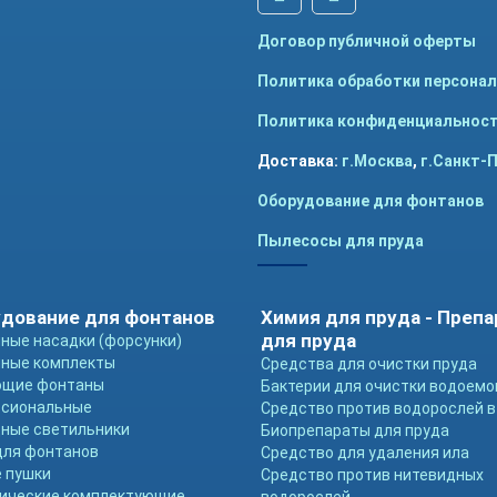
Договор публичной оферты
Политика обработки персона
Политика конфиденциальнос
Доставка:
г.Москва
,
г.Санкт-
Оборудование для фонтанов
Пылесосы для пруда
дование для фонтанов
Химия для пруда - Преп
для пруда
ные насадки (форсунки)
ные комплекты
Средства для очистки пруда
ющие фонтаны
Бактерии для очистки водоемо
ссиональные
Средство против водорослей в
ные светильники
Биопрепараты для пруда
для фонтанов
Средство для удаления ила
 пушки
Средство против нитевидных
ические комплектующие