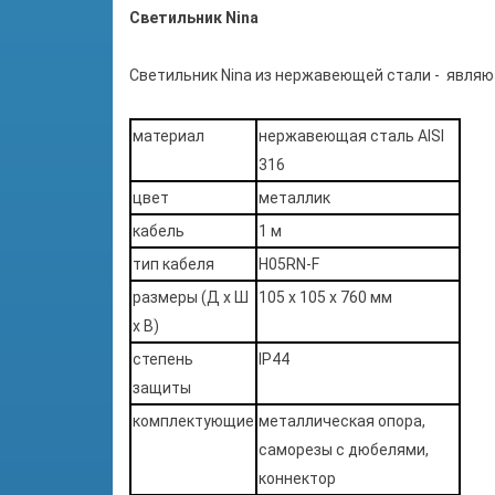
Светильник
Nina
Светильник Nina из нержавеющей стали - являю
материал
нержавеющая сталь AISI
316
цвет
металлик
кабель
1 м
тип кабеля
H05RN-F
размеры (Д х Ш
105 x 105 х 760 мм
х В)
степень
IP44
защиты
комплектующие
металлическая опора,
саморезы с дюбелями,
коннектор