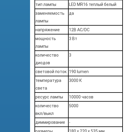
тип лампы
LED MR16 теплый белый
заменяемость
да
лампы
напряжение
12В AC/DC
мощность
3 Вт
лампы
количество
3
диодов
световой поток
190 lumen
температура
3000 К
света
ресурс лампы
10000 часов
количество
5000
вкл/выкл
диммирование
-
размеры
180 х 220 х 535 мм