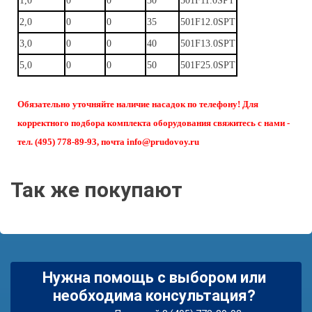
1,0
0
0
30
501F11.0SPT
2,0
0
0
35
501F12.0SPT
3,0
0
0
40
501F13.0SPT
5,0
0
0
50
501F25.0SPT
Обязательно уточняйте наличие насадок по телефону! Для
корректного подбора комплекта оборудования свяжитесь с нами -
тел. (495) 778-89-93, почта info@prudovoy.ru
Так же покупают
Нужна помощь с выбором или
необходима консультация?