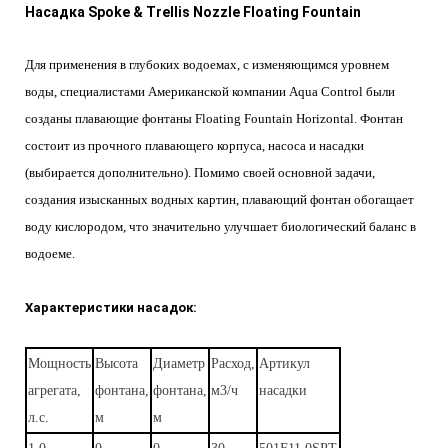
Насадка Spoke & Trellis Nozzle Floating Fountain
Для применения в глубоких водоемах, с изменяющимся уровнем
воды, специалистами Американской компании Aqua Control были
созданы плавающие фонтаны Floating Fountain Horizontal. Фонтан
состоит из прочного плавающего корпуса, насоса и насадки
(выбирается дополнительно). Помимо своей основной задачи,
создания изысканных водных картин, плавающий фонтан обогащает
воду кислородом, что значительно улучшает биологический баланс в
водоеме.
Характеристики насадок
:
Мощность
Высота
Диаметр
Расход,
Артикул
агрегата,
фонтана,
фонтана,
м3/ч
насадки
л.с.
м
м