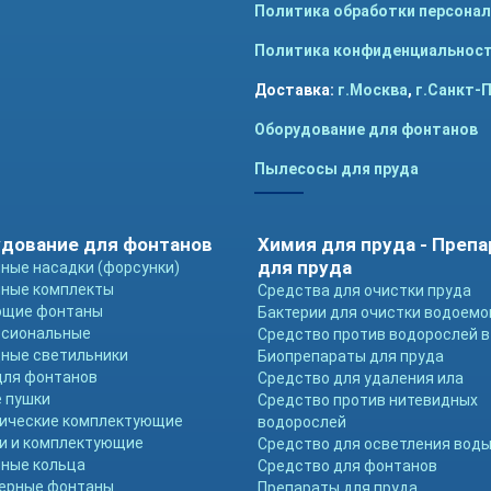
Политика обработки персона
Политика конфиденциальнос
Доставка:
г.Москва
,
г.Санкт-
Оборудование для фонтанов
Пылесосы для пруда
дование для фонтанов
Химия для пруда - Преп
для пруда
ные насадки (форсунки)
ные комплекты
Средства для очистки пруда
ющие фонтаны
Бактерии для очистки водоемо
ссиональные
Средство против водорослей в
ные светильники
Биопрепараты для пруда
для фонтанов
Средство для удаления ила
 пушки
Средство против нитевидных
ические комплектующие
водорослей
и и комплектующие
Средство для осветления вод
ные кольца
Средство для фонтанов
ерные фонтаны
Препараты для пруда