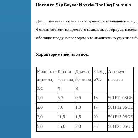
Насадка Sky Geyser Nozzle Floating Fountain
Для применения в глубоких водоемах, с изменяющимся ур
Фонтан состоит из прочного плавающего корпуса, насоса
обогащает воду кислородом, что значительно улучшает би
Характеристики насадок
:
Мощность
Высота
Диаметр
Расход,
Артикул
агрегата,
фонтана,
фонтана,
м3/ч
насадки
л.с.
м
м
1,0
6,3
0,6
15
501F11.0SGE
2,0
7,6
1,0
17
501F12.0SGE
3,0
11,5
1,5
20
501F13.0SGE
5,0
15,0
2,0
25
501F25.0SGE