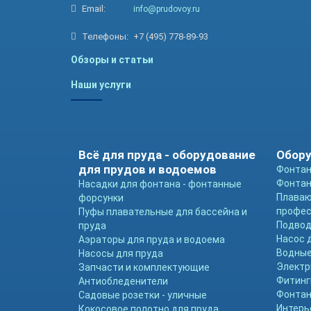
Email:
info@prudovoy.ru
Телефоны:
+7 (495) 778-89-93
Обзоры и статьи
Наши услуги
Всё для пруда - оборудование
Обору
для прудов и водоемов
Фонтан
Фонтан
Насадки для фонтана - фонтанные
Плава
форсунки
профе
Пуфы плавательные для бассейна и
Подвод
пруда
Насос 
Аэраторы для пруда и водоема
Водные
Насосы для пруда
Электр
Запчасти и комплектующие
Фитинг
Антиобледенители
Фонтан
Садовые розетки - уличные
Интерь
Кокосовое полотно для пруда