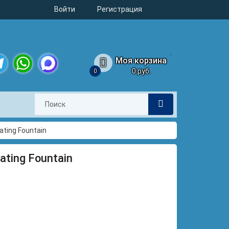
Войти
Регистрация
Моя корзина
0 руб.
0
legram
WhatsApp
MAX
ating Fountain
ating Fountain