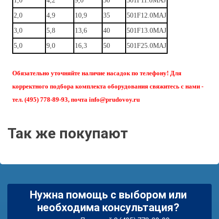
1,0
4,2
9,0
30
501F11.0MAJ
2,0
4,9
10,9
35
501F12.0MAJ
3,0
5,8
13,6
40
501F13.0MAJ
5,0
9,0
16,3
50
501F25.0MAJ
Обязательно уточняйте наличие насадок по телефону! Для
корректного подбора комплекта оборудования свяжитесь с нами -
тел. (495) 778-89-93, почта info@prudovoy.ru
Так же покупают
Нужна помощь с выбором или
необходима консультация?