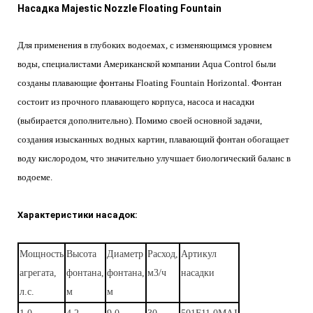
Насадка Majestic Nozzle Floating Fountain
Для применения в глубоких водоемах, с изменяющимся уровнем
воды, специалистами Американской компании Aqua Control были
созданы плавающие фонтаны Floating Fountain Horizontal. Фонтан
состоит из прочного плавающего корпуса, насоса и насадки
(выбирается дополнительно). Помимо своей основной задачи,
создания изысканных водных картин, плавающий фонтан обогащает
воду кислородом, что значительно улучшает биологический баланс в
водоеме.
Характеристики насадок
:
Мощность
Высота
Диаметр
Расход,
Артикул
агрегата,
фонтана,
фонтана,
м3/ч
насадки
л.с.
м
м