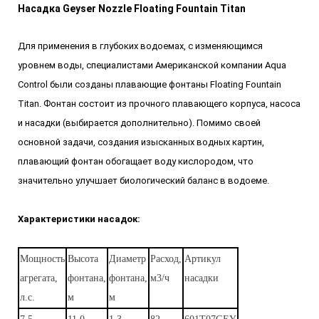
Насадка Geyser Nozzle Floating Fountain Titan
Для применения в глубоких водоемах, с изменяющимся
уровнем воды, специалистами Американской компании Aqua
Control были созданы плавающие фонтаны Floating Fountain
Titan. Фонтан состоит из прочного плавающего корпуса, насоса
и насадки (выбирается дополнительно). Помимо своей
основной задачи, создания изысканных водных картин,
плавающий фонтан обогащает воду кислородом, что
значительно улучшает биологический баланс в водоеме.
Характеристики насадок
:
Мощность
Высота
Диаметр
Расход,
Артикул
агрегата,
фонтана,
фонтана,
м3/ч
насадки
л.с.
м
м