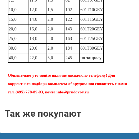
7,5
11,0
1,3
82
601T07GEY
10,0
12,0
1,5
102
601T10GEY
15,0
14,0
2,0
122
601T15GEY
20,0
16,0
2,0
143
601T20GEY
25,0
18,0
2,0
163
601T25GEY
30,0
20,0
2,0
184
601T30GEY
40,0
22,0
3,0
245
по запросу
Обязательно уточняйте наличие насадок по телефону! Для
корректного подбора комплекта оборудования свяжитесь с нами -
тел. (495) 778-89-93, почта info@prudovoy.ru
Так же покупают