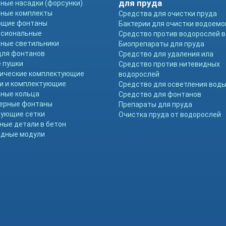
для пруда
ные насадки (форсунки)
ные комплекты
Средства для очистки пруда
ющие фонтаны
Бактерии для очистки водоемо
ссиональные
Средство против водорослей в
ные светильники
Биопрепараты для пруда
для фонтанов
Средство для удаления ила
 пушки
Средство против нитевидных
ические комплектующие
водорослей
и и комплектующие
Средство для осветления вод
ные кольца
Средство для фонтанов
ерные фонтаны
Препараты для пруда
ующие сетки
Очистка пруда от водорослей
ные детали в бетон
дные модули