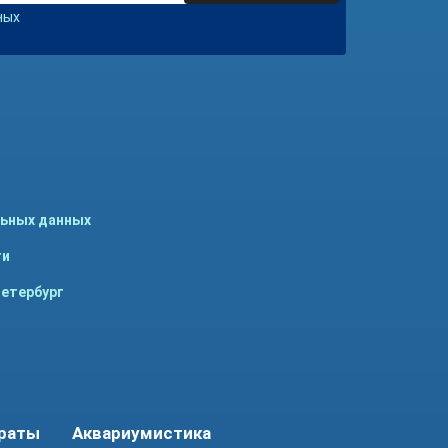
ных
льных данных
ти
Петербург
араты
Аквариумистика