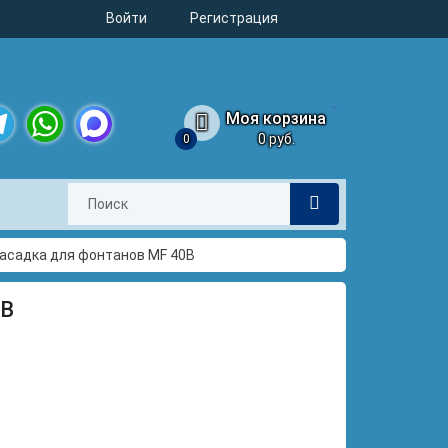
Войти
Регистрация
Моя корзина
0 руб.
0
legram
WhatsApp
MAX
асадка для фонтанов MF 40B
0B