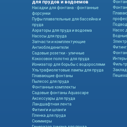
для прудов и водоемов
Фонтан
Фонтан
Насадки для фонтана - фонтанные
Плава
форсунки
профе
Пуфы плавательные для бассейна и
Подвод
пруда
Насос 
Аэраторы для пруда и водоема
Водные
Насосы для пруда
Электр
Запчасти и комплектующие
Фитинг
Антиобледенители
Фонтан
Садовые розетки - уличные
Интерь
Кокосовое полотно для пруда
Фильтр
Ионизатор для борьбы с водорослями
Заклад
Ультрафиолетовые лампы для пруда
Пешехо
Плавающие фонтаны
Пылесос для пруда
Фонтанные комплекты
Садовые фонтаны Aquascape
Аксессуары для пруда
Ландшафтная лента
Фитинги и шланги
Пленка для пруда
Скиммеры
Генератор тумана для пруда