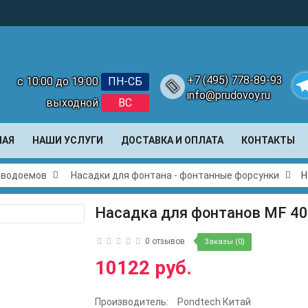
+7 (495) 778-89-93
с 10:00 до 19:00
ПН-СБ
info@prudovoy.ru
выходной
ВС
Te
НАЯ
НАШИ УСЛУГИ
ДОСТАВКА И ОПЛАТА
КОНТАКТЫ
и водоемов
Насадки для фонтана - фонтанные форсунки
Н
Насадка для фонтанов MF 4
0 отзывов
Заказы (0)
10122 руб.
Производитель:
Pondtech Китай