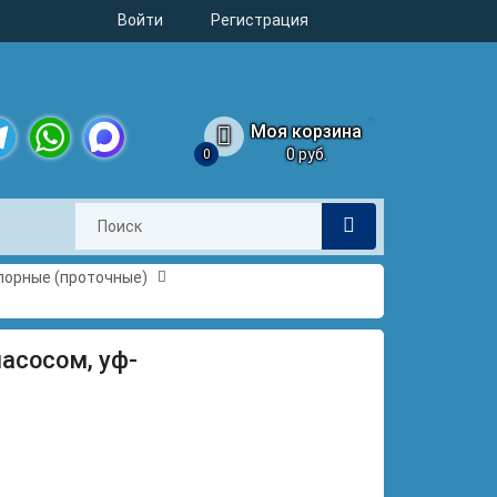
Войти
Регистрация
Моя корзина
0 руб.
0
legram
WhatsApp
MAX
порные (проточные)
насосом, уф-