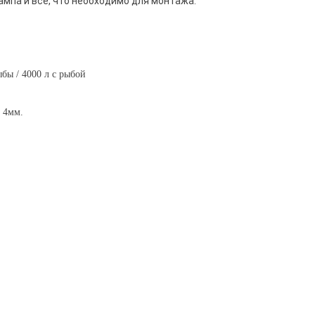
ампа и все, что необходимо для монтажа.
бы / 4000 л с рыбой
о 4мм.