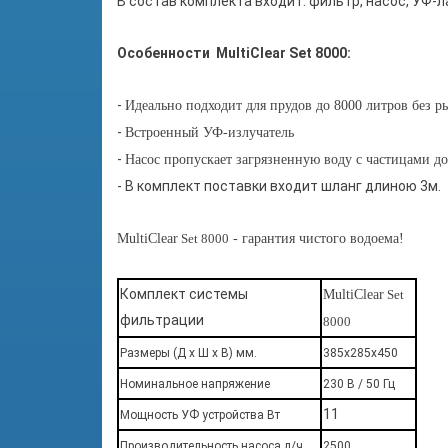
В состав комплекта входит: фильтр, насос, УФ-л
Особенности
MultiClear Set 8000:
-
Идеально подходит для прудов до 8000 литров без ры
-
Встроенный УФ-излучатель
-
Насос пропускает загрязненную воду с частицами д
- В комплект поставки входит шланг длиною 3м.
MultiClear
Set 8000
- гарантия чистого водоема!
Комплект системы
MultiClear
Set
фильтрации
8000
Размеры (Д х Ш х В) мм.
385х285х450
Номинальное напряжение
230 В / 50 Гц
11
Мощность УФ устройства Вт
Производительность насоса л/ч
2500