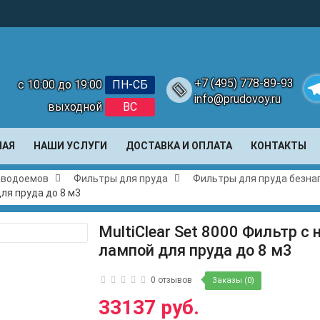
+7 (495) 778-89-93
с 10:00 до 19:00
ПН-СБ
info@prudovoy.ru
выходной
ВС
Te
НАЯ
НАШИ УСЛУГИ
ДОСТАВКА И ОПЛАТА
КОНТАКТЫ
и водоемов
Фильтры для пруда
Фильтры для пруда безна
для пруда до 8 м3
MultiClear Set 8000 Фильтр с 
лампой для пруда до 8 м3
0 отзывов
Заказы (0)
33137 руб.