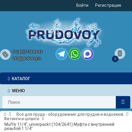
Войти
Регистрация
+7 (495) 778-89-93
info@prudovoy.ru
0
Telegram
WhatsApp
MAX
КАТАЛОГ
МЕНЮ
Всё для пруда - оборудование для прудов и водоемов
Фитинги и шланги
Muffe 11/4", unverpackt (104/2641) Муфта с внутренней
резьбой 1 1/4"