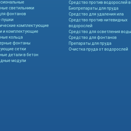
ссиональные
Средство против водорослей в
ные светильники
Биопрепараты для пруда
для фонтанов
Средство для удаления ила
 пушки
Средство против нитевидных
ические комплектующие
водорослей
и и комплектующие
Средство для осветления вод
ные кольца
Средство для фонтанов
ерные фонтаны
Препараты для пруда
ующие сетки
Очистка пруда от водорослей
ные детали в бетон
дные модули