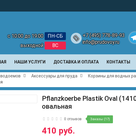
+7 (495) 778-89-93
с 10:00 до 19:00
ПН-СБ
info@prudovoy.ru
выходной
ВС
Te
НАЯ
НАШИ УСЛУГИ
ДОСТАВКА И ОПЛАТА
КОНТАКТЫ
и водоемов
Аксессуары для пруда
Корзины для водных р
ая
Pflanzkoerbe Plastik Oval (14
овальная
0 отзывов
Заказы (17)
410 руб.