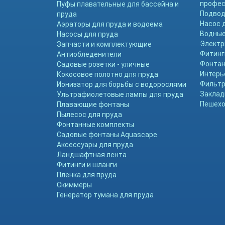
профе
Пуфы плавательные для бассейна и
Подвод
пруда
Насос 
Аэраторы для пруда и водоема
Водные
Насосы для пруда
Электр
Запчасти и комплектующие
Фитинг
Антиобледенители
Фонтан
Садовые розетки - уличные
Интерь
Кокосовое полотно для пруда
Фильтр
Ионизатор для борьбы с водорослями
Заклад
Ультрафиолетовые лампы для пруда
Пешехо
Плавающие фонтаны
Пылесос для пруда
Фонтанные комплекты
Садовые фонтаны Aquascape
Аксессуары для пруда
Ландшафтная лента
Фитинги и шланги
Пленка для пруда
Скиммеры
Генератор тумана для пруда