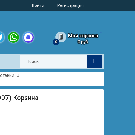
Войти
Регистрация
Моя корзина
0 руб.
0
legram
WhatsApp
MAX
астений
1007) Корзина