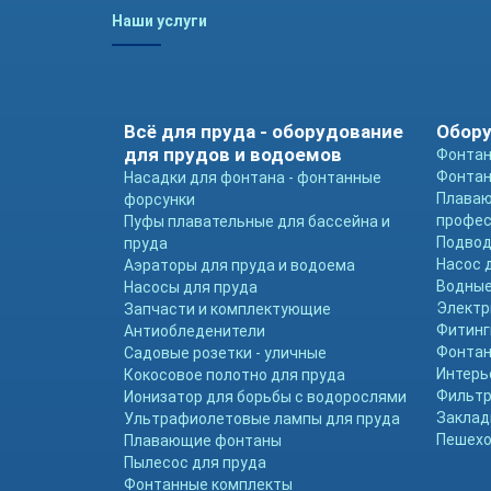
Наши услуги
Всё для пруда - оборудование
Обору
для прудов и водоемов
Фонтан
Фонтан
Насадки для фонтана - фонтанные
Плава
форсунки
профе
Пуфы плавательные для бассейна и
Подвод
пруда
Насос 
Аэраторы для пруда и водоема
Водные
Насосы для пруда
Электр
Запчасти и комплектующие
Фитинг
Антиобледенители
Фонтан
Садовые розетки - уличные
Интерь
Кокосовое полотно для пруда
Фильтр
Ионизатор для борьбы с водорослями
Заклад
Ультрафиолетовые лампы для пруда
Пешехо
Плавающие фонтаны
Пылесос для пруда
Фонтанные комплекты