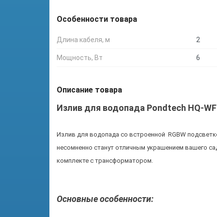
Особенности товара
Длина кабеля, м
2
Мощность, Вт
6
Описание товара
Излив для водопада Pondtech HQ-W
Излив для водопада со встроенной RGBW подсветк
несомненно станут отличным украшением вашего сад
комплекте с трансформатором.
Основные особенности: