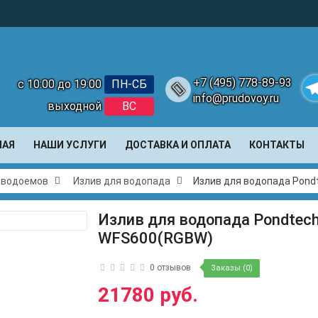
+7 (495) 778-89-93
с 10:00 до 19:00
ПН-СБ
info@prudovoy.ru
выходной
ВС
Te
НАЯ
НАШИ УСЛУГИ
ДОСТАВКА И ОПЛАТА
КОНТАКТЫ
и водоемов
Излив для водопада
Излив для водопада Pon
Излив для водопада Pondtec
WFS600(RGBW)
0 отзывов
Заказы (0)
21780 руб.