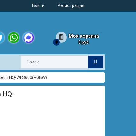
Войти
Регистрация
Моя корзина
0 руб.
0
legram
WhatsApp
MAX
dtech HQ-WFS600(RGBW)
h HQ-