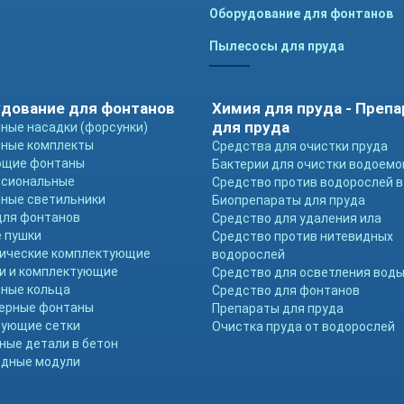
Оборудование для фонтанов
Пылесосы для пруда
дование для фонтанов
Химия для пруда - Преп
для пруда
ные насадки (форсунки)
ные комплекты
Средства для очистки пруда
ющие фонтаны
Бактерии для очистки водоемо
ссиональные
Средство против водорослей в
ные светильники
Биопрепараты для пруда
для фонтанов
Средство для удаления ила
 пушки
Средство против нитевидных
ические комплектующие
водорослей
и и комплектующие
Средство для осветления вод
ные кольца
Средство для фонтанов
ерные фонтаны
Препараты для пруда
ующие сетки
Очистка пруда от водорослей
ные детали в бетон
дные модули