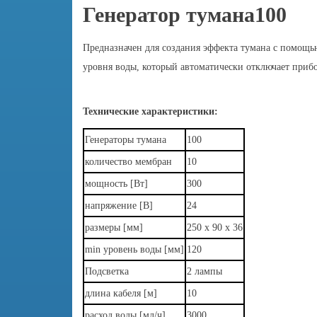
Генератор тумана100
Предназначен для создания эффекта тумана с помощью
уровня воды, который автоматически отключает прибо
Технические характеристики:
Генераторы тумана
100
количество мембран
10
мощность [Вт]
300
напряжение [В]
24
размеры [мм]
250 х 90 х 36
min уровень воды [мм]
120
Подсветка
2 лампы
длина кабеля
[м]
10
расход воды
[мл/ч]
3000