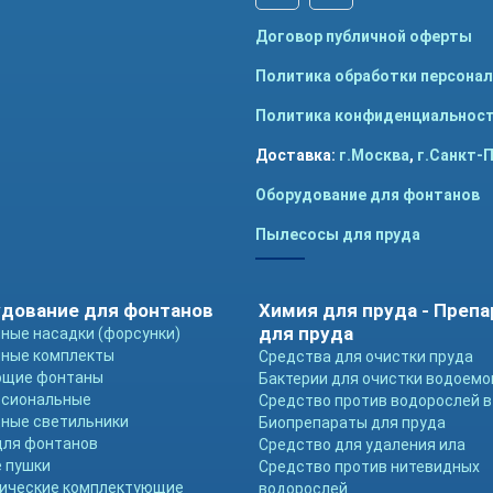
Договор публичной оферты
Политика обработки персона
Политика конфиденциальнос
Доставка:
г.Москва
,
г.Санкт-
Оборудование для фонтанов
Пылесосы для пруда
дование для фонтанов
Химия для пруда - Преп
для пруда
ные насадки (форсунки)
ные комплекты
Средства для очистки пруда
ющие фонтаны
Бактерии для очистки водоемо
ссиональные
Средство против водорослей в
ные светильники
Биопрепараты для пруда
для фонтанов
Средство для удаления ила
 пушки
Средство против нитевидных
ические комплектующие
водорослей