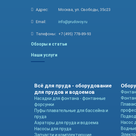
Адрес:
Москва, ул. Свободы, 35с23
Email:
info@prudovoy.ru
Телефоны:
+7 (495) 778-89-93
Обзоры и статьи
Наши услуги
Всё для пруда - оборудование
Обору
для прудов и водоемов
Фонтан
Фонтан
Насадки для фонтана - фонтанные
Плава
форсунки
профе
Пуфы плавательные для бассейна и
Подвод
пруда
Насос 
Аэраторы для пруда и водоема
Водные
Насосы для пруда
Электр
Запчасти и комплектующие