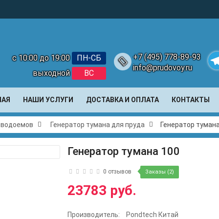
+7 (495) 778-89-93
с 10:00 до 19:00
ПН-СБ
info@prudovoy.ru
выходной
ВС
Te
НАЯ
НАШИ УСЛУГИ
ДОСТАВКА И ОПЛАТА
КОНТАКТЫ
и водоемов
Генератор тумана для пруда
Генератор тумана
Генератор тумана 100
0 отзывов
Заказы (2)
23783 руб.
Производитель:
Pondtech Китай