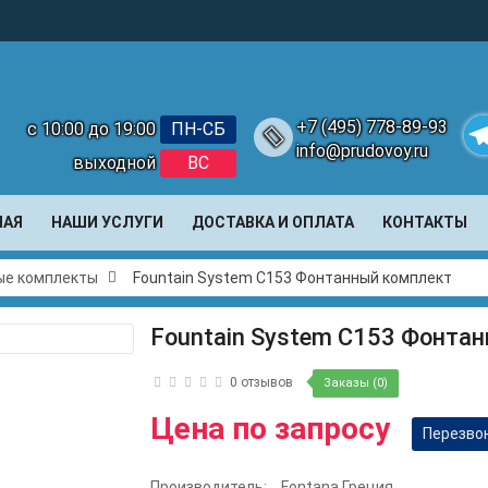
+7 (495) 778-89-93
с 10:00 до 19:00
ПН-СБ
info@prudovoy.ru
выходной
ВС
Te
НАЯ
НАШИ УСЛУГИ
ДОСТАВКА И ОПЛАТА
КОНТАКТЫ
ые комплекты
Fountain System С153 Фонтанный комплект
Fountain System С153 Фонта
0 отзывов
Заказы (0)
Цена по запросу
Перезво
Производитель:
Fontana Греция