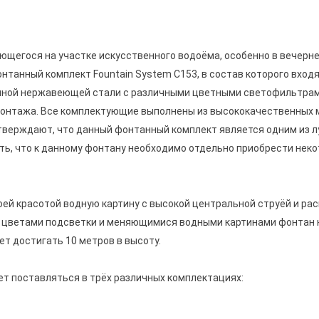
щегося на участке искусственного водоёма, особенно в вечернее
танный комплект Fountain System C153, в состав которого входя
нной нержавеющей стали с различными цветными светофильтрами
онтажа. Все комплектующие выполнены из высококачественных м
верждают, что данный фонтанный комплект является одним из лу
ть, что к данному фонтану необходимо отдельно приобрести неко
й красотой водную картину с высокой центральной струёй и р
ся цветами подсветки и меняющимися водными картинами фонтан
т достигать 10 метров в высоту.
т поставляться в трёх различных комплектациях: