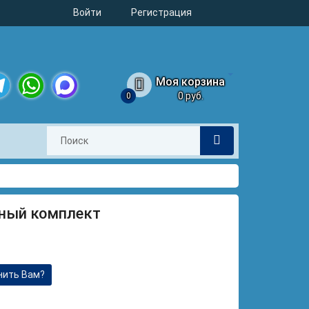
Войти
Регистрация
Моя корзина
0 руб.
0
legram
WhatsApp
MAX
нный комплект
нить Вам?