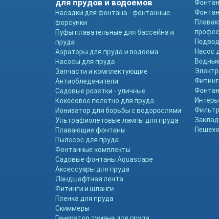
для прудов и водоемов
Фонтан
Фонтан
Насадки для фонтана - фонтанные
Плава
форсунки
профе
Пуфы плавательные для бассейна и
Подвод
пруда
Насос 
Аэраторы для пруда и водоема
Водные
Насосы для пруда
Электр
Запчасти и комплектующие
Фитинг
Антиобледенители
Фонтан
Садовые розетки - уличные
Интерь
Кокосовое полотно для пруда
Фильтр
Ионизатор для борьбы с водорослями
Заклад
Ультрафиолетовые лампы для пруда
Пешехо
Плавающие фонтаны
Пылесос для пруда
Фонтанные комплекты
Садовые фонтаны Aquascape
Аксессуары для пруда
Ландшафтная лента
Фитинги и шланги
Пленка для пруда
Скиммеры
Генератор тумана для пруда