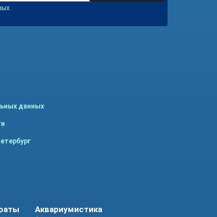
ных
льных данных
ти
Петербург
араты
Аквариумистика