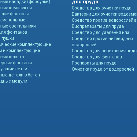
для пруда
ные насадки (форсунки)
ные комплекты
Средства для очистки пруда
ющие фонтаны
Бактерии для очистки водоемо
ссиональные
Средство против водорослей в
ные светильники
Биопрепараты для пруда
для фонтанов
Средство для удаления ила
 пушки
Средство против нитевидных
ические комплектующие
водорослей
и и комплектующие
Средство для осветления вод
ные кольца
Средство для фонтанов
ерные фонтаны
Препараты для пруда
ующие сетки
Очистка пруда от водорослей
ные детали в бетон
дные модули