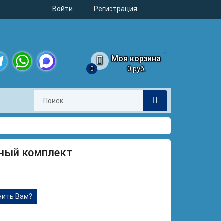
Войти
Регистрация
Моя корзина
0 руб.
0
legram
WhatsApp
MAX
нный комплект
нить Вам?