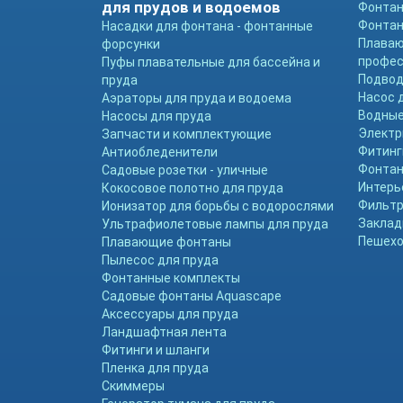
для прудов и водоемов
Фонтан
Фонтан
Насадки для фонтана - фонтанные
Плава
форсунки
профе
Пуфы плавательные для бассейна и
Подвод
пруда
Насос 
Аэраторы для пруда и водоема
Водные
Насосы для пруда
Электр
Запчасти и комплектующие
Фитинг
Антиобледенители
Фонтан
Садовые розетки - уличные
Интерь
Кокосовое полотно для пруда
Фильтр
Ионизатор для борьбы с водорослями
Заклад
Ультрафиолетовые лампы для пруда
Пешехо
Плавающие фонтаны
Пылесос для пруда
Фонтанные комплекты
Садовые фонтаны Aquascape
Аксессуары для пруда
Ландшафтная лента
Фитинги и шланги
Пленка для пруда
Скиммеры