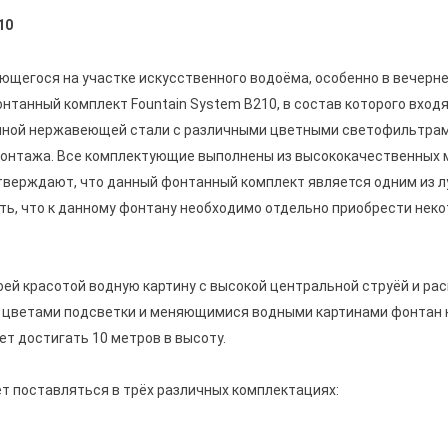
10
щегося на участке искусственного водоёма, особенно в вечернее
танный комплект Fountain System B210, в состав которого входя
нной нержавеющей стали с различными цветными светофильтрами
онтажа. Все комплектующие выполнены из высококачественных м
верждают, что данный фонтанный комплект является одним из лу
ть, что к данному фонтану необходимо отдельно приобрести неко
й красотой водную картину с высокой центральной струёй и р
ся цветами подсветки и меняющимися водными картинами фонтан
т достигать 10 метров в высоту.
 поставляться в трёх различных комплектациях: