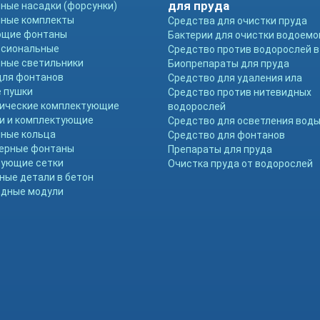
для пруда
ные насадки (форсунки)
ные комплекты
Средства для очистки пруда
ющие фонтаны
Бактерии для очистки водоемо
ссиональные
Средство против водорослей в
ные светильники
Биопрепараты для пруда
для фонтанов
Средство для удаления ила
 пушки
Средство против нитевидных
ические комплектующие
водорослей
и и комплектующие
Средство для осветления вод
ные кольца
Средство для фонтанов
ерные фонтаны
Препараты для пруда
ующие сетки
Очистка пруда от водорослей
ные детали в бетон
дные модули