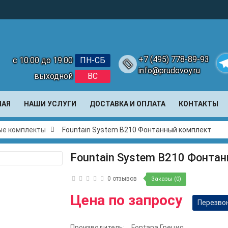
+7 (495) 778-89-93
с 10:00 до 19:00
ПН-СБ
info@prudovoy.ru
выходной
ВС
Te
НАЯ
НАШИ УСЛУГИ
ДОСТАВКА И ОПЛАТА
КОНТАКТЫ
ые комплекты
Fountain System B210 Фонтанный комплект
Fountain System B210 Фонта
0 отзывов
Заказы (0)
Цена по запросу
Перезво
Производитель:
Fontana Греция