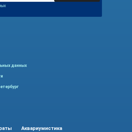
ных
льных данных
ти
Петербург
араты
Аквариумистика