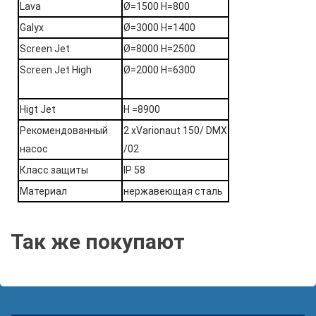
Lava
Ø=1500 H=800
Galyx
Ø=3000 H=1400
Screen Jet
Ø=8000 H=2500
Screen Jet High
Ø=2000 H=6300
Higt Jet
H =8900
Рекомендованный
2 xVarionaut 150/ DMX
насос
/02
Класс защиты
IP 58
Материал
нержавеющая сталь
Так же покупают