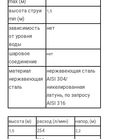
max (м)
высота струи
1,5
min (м)
зависимость
нет
от уровня
воды
шаровое
нет
соединение
материал
нержавеющая сталь
нержавеющая
AISI 304/
сталь
никелированная
латунь, по запросу
AISI 316
высота (м)
расход (л/мин)
напор, (м)
254
1,5
2,2