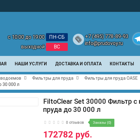
+7 (495) 778-89-93
с 10:00 до 19:00
ПН-СБ
info@prudovoy.ru
выходной
ВС
Te
НАЯ
НАШИ УСЛУГИ
ДОСТАВКА И ОПЛАТА
КОНТАКТЫ
и водоемов
Фильтры для пруда
Фильтры для пруда OASE
о 30 000 л
FiltoClear Set 30000 Фильтр 
пруда до 30 000 л
0 отзывов
Заказы (0)
172782 руб.