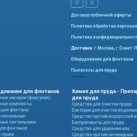
Договор публичной оферты
Политика обработки персона
Политика конфиденциальнос
Доставка:
г.Москва
,
г.Санкт-
Оборудование для фонтанов
Пылесосы для пруда
дование для фонтанов
Химия для пруда - Преп
для пруда
ные насадки (форсунки)
ные комплекты
Средства для очистки пруда
ющие фонтаны
Бактерии для очистки водоемо
ссиональные
Средство против водорослей в
ные светильники
Биопрепараты для пруда
для фонтанов
Средство для удаления ила
 пушки
Средство против нитевидных