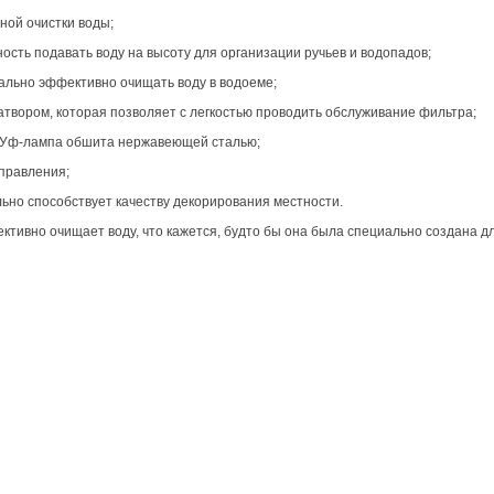
ной очистки воды;
сть подавать воду на высоту для организации ручьев и водопадов;
льно эффективно очищать воду в водоеме;
атвором, которая позволяет с легкостью проводить обслуживание фильтра;
ри Уф-лампа обшита нержавеющей сталью;
правления;
льно способствует качеству декорирования местности.
ективно очищает воду, что кажется, будто бы она была специально создана д