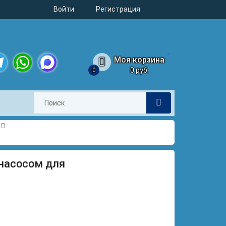
Войти
Регистрация
Моя корзина
0 руб.
0
legram
WhatsApp
MAX
с насосом для