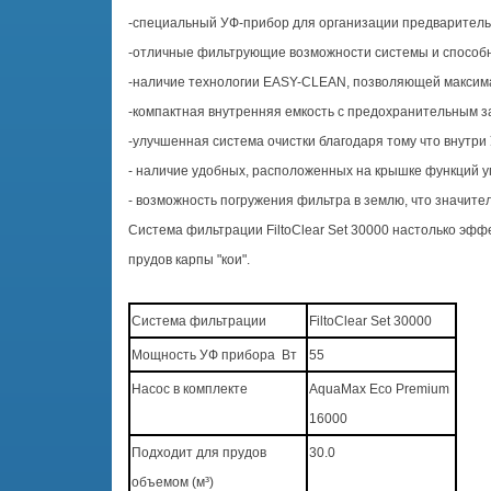
-специальный УФ-прибор для организации предваритель
-отличные фильтрующие возможности системы и способно
-наличие технологии EASY-CLEAN, позволяющей максима
-компактная внутренняя емкость с предохранительным з
-улучшенная система очистки благодаря тому что внут
- наличие удобных, расположенных на крышке функций у
- возможность погружения фильтра в землю, что значите
Система фильтрации FiltoClear Set 30000 настолько эфф
прудов карпы "кои".
Система фильтрации
FiltoClear Set 30000
Мощность УФ прибора Вт
55
Насос в комплекте
AquaMax Eco Premium
16000
Подходит для прудов
30.0
объемом (м³)