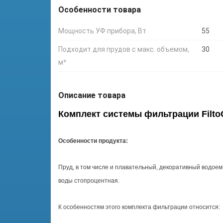
Особенности товара
Мощность УФ прибора, Вт
55
Подходит для прудов с макс. объемом,
30
м³
Описание товара
Комплект системы фильтрации FiltoC
Особенности продукта:
Пруд, в том числе и плавательный, декоративный водоем
воды стопроцентная.
К особенностям этого комплекта фильтрации относится: